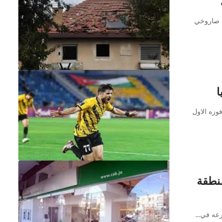
م صاروخي
ا
فوزه الاول
منطقة
فرعه في…