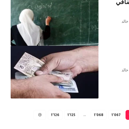
ضافي
خالد
خالد
1٬126
1٬125
…
1٬068
1٬067