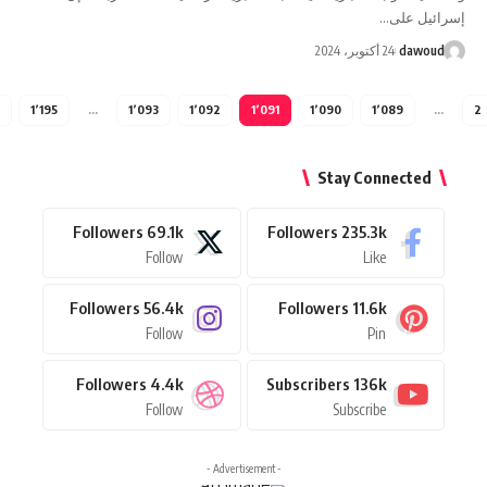
…
 أكتوبر، 2024
1٬196
1٬195
…
1٬093
1٬092
1٬091
1٬090
1٬0
Stay Conn
Followers
69.1k
Followers
235.3k
Follow
Like
Followers
56.4k
Followers
11.6k
Follow
Pin
Followers
4.4k
Subscribers
136k
Follow
Subscribe
- Advertisement -