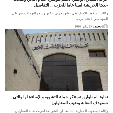
حديثا الخريشة امينا عاما للحزب .. التفاصيل
​وكالة تليسكوب الإخباريةفي مشهدٍ حزبي عكس رسوخ النهج الديمقراطي
المؤسسي، اختتم حزب…
dawoud
25 يوليو، 2026
نقابة المقاولين تستنكر حملة التشويه والإساءة لها والتي
تستهدف النقابة ونقيب المقاولين
وكالة تليسكوب الاخبارية - متابعة داود الشوابكة اعربت نقابة المقاولين