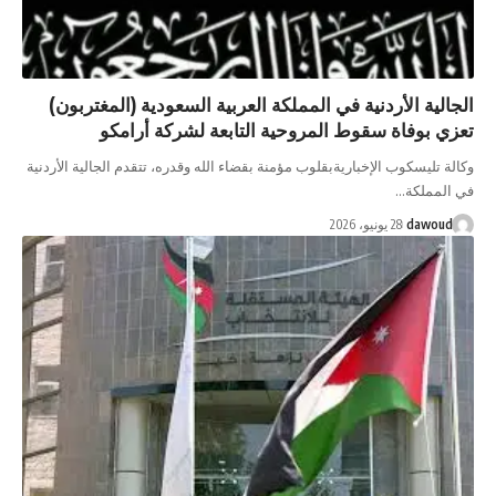
الجالية الأردنية في المملكة العربية السعودية (المغتربون)
تعزي بوفاة سقوط المروحية التابعة لشركة أرامكو
وكالة تليسكوب الإخباريةبقلوب مؤمنة بقضاء الله وقدره، تتقدم الجالية الأردنية
في المملكة…
dawoud
28 يونيو، 2026