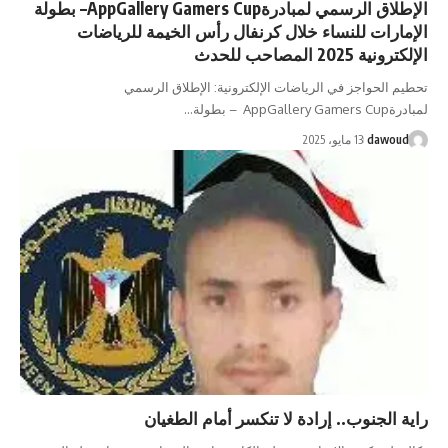
الإطلاق الرسمي لمبادرةAppGallery Gamers Cup– بطولة
الإمارات للنساء خلال كرنفال رأس الخيمة للرياضات
الإلكترونية 2025 المصاحب للحدث
تحطيم الحواجز في الرياضات الإلكترونية: الإطلاق الرسمي
لمبادرةAppGallery Gamers Cup – بطولة…
dawoud
13 مايو، 2025
راية الجنوب.. إرادة لا تنكسر أمام الطغيان