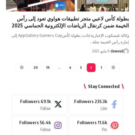
بطولة كأس لاعبي متجر تطبيقات هواوي تعود إلى رأس
الخيمة ضمن كرنفال الرياضات الإلكترونية الحماسي 2025
وكالة تليسكوب الإخباريةعادت بطولة كأسAppGallery Gamers Cup إلى
إمارة رأس الخيمة بحلة…
dawoud
9 مايو، 2025
20
19
…
4
3
2
1
Stay Connected
Followers
69.1k
Followers
235.3k
Follow
Like
Followers
56.4k
Followers
11.6k
Follow
Pin