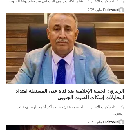
وكالة تليسكوب الاخبارية – بقلم الكاتب رامي الردفاني منذ قيام دولة الجنوب…
dawoud
13 مايو، 2025
الربيزي: الحملة الإعلامية ضد قناة عدن المستقلة امتداد
لمحاولات إسكات الصوت الجنوبي
وكالة تليسكوب الاخبارية - العاصمة عدن/ خاص أكد أحمد الربيزي، نائب
رئيس…
dawoud
13 مايو، 2025