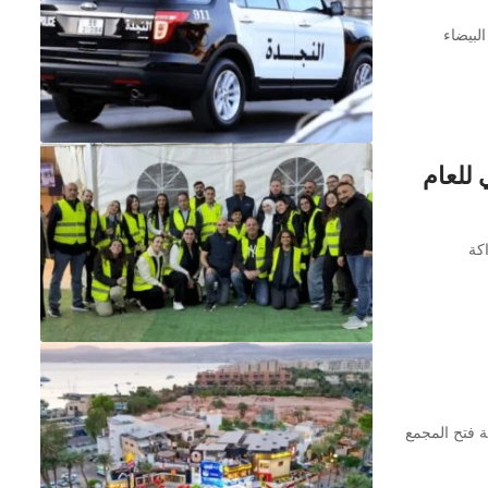
لبيضاء
 للعام
كة
ة فتح المجمع