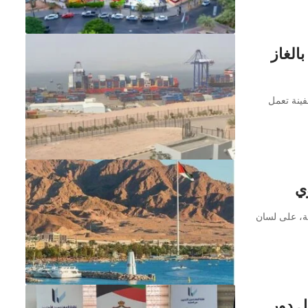
الغاز
فينة تعمل
وي
صة، على لسان
ل دور