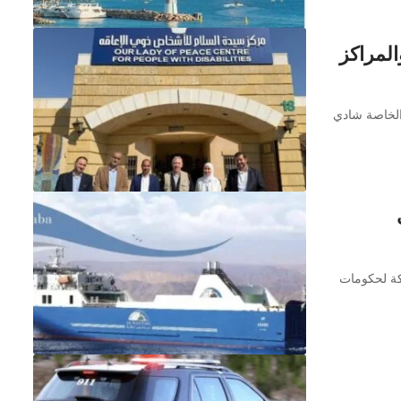
المراكز
الخاصة شادي
كة لحكومات