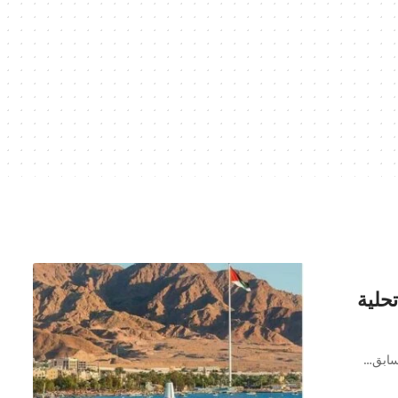
تحلية
تسابق…