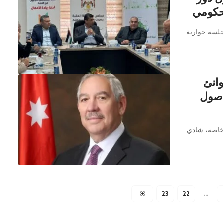
لحكومي
جلسة حوارية
وانئ
أصول
لخاصة، شادي
23
22
…