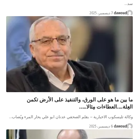
da
7 ديسمبر، 2025
ما هو على الورق، والتنفيذ على الأرض تكمن
.العطاءات مِثالا…..
سكوب الاخبارية – بقلم الصحفي عدنان ابو علي يحار المرء ويُصاب…
da
6 ديسمبر، 2025