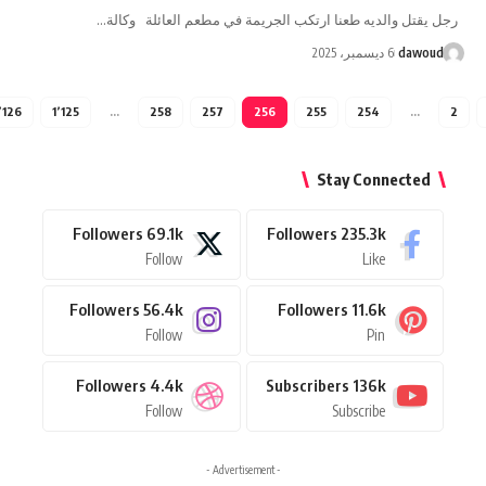
 والديه طعنا ارتكب الجريمة في مطعم العائلة وكالة…
da
6 ديسمبر، 2025
1٬126
1٬125
…
258
257
256
255
254
Stay Connect
Followers
69.1k
Followers
235.3k
Follow
Like
Followers
56.4k
Followers
11.6k
Follow
Pin
Followers
4.4k
Subscribers
136k
Follow
Subscribe
- Advertisement -