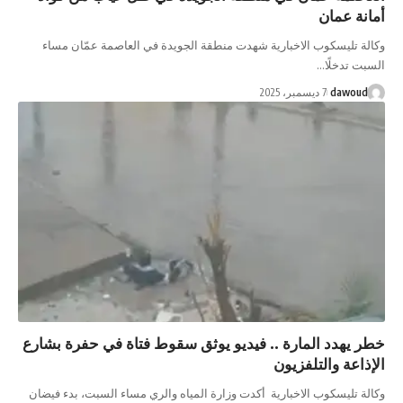
مان
يسكوب الاخبارية شهدت منطقة الجويدة في العاصمة عمّان مساء
خلًا…
da
7 ديسمبر، 2025
د المارة .. فيديو يوثق سقوط فتاة في حفرة بشارع
 والتلفزيون
سكوب الاخبارية أكدت وزارة المياه والري مساء السبت، بدء فيضان