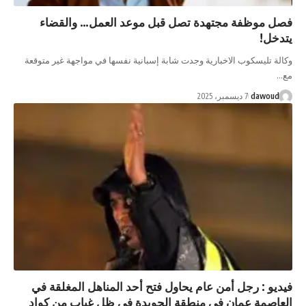
ظفة مجتهدة تصل قبل موعد العمل… والقضاء
يسكوب الاخبارية وجدت شابة إسبانية نفسها في مواجهة غير متوقعة
da
7 ديسمبر، 2025
 رجل أمن عام يحاول فتح أحد المناهل المغلقة في
ة عمان في منطقة الجويدة في ظل غياب من كواد