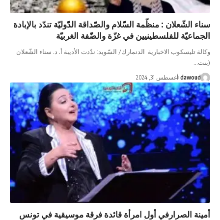
سناء الشّعلان : منظّمة السّلام والصّداقة الدّوليّة تندّد بالإبادة
الجماعيّة للفلسطينيين في غزّة والضّفة الغربيّة
وكالة تليسكوب الاخبارية الدنمارك/ السّويد: ندّدت الأديبة أ. د. سناء الشّعلان
(بنت…
dawoud
أغسطس 31, 2024
أمينة الصرارفي أول امرأة قائدة فرقة موسيقية في تونس