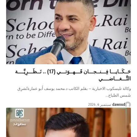
حَــكَــايـــا فِـــنــجـــان قَـــهــوَتـــي (17) .. نَــظَـــرِيَّــــة
التَّـــغـــاضــــي
وكالة تليسكوب الاخبارية – بقلم الكاتب د.محمد يوسف أَبو عمارةتُشرِق
شَمس الصَّباح…
dawoud
سبتمبر 4, 2024