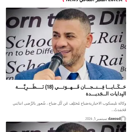
حَــكَــايـــا فِـــنــجـــان قَـــهــوَتـــي (18) نَــــظَـــرِيَّــــة
البِدايات الــجَديـــدة
وكالة تليسكوب الاخباريةصَباح مُختَلِف عَن كُل صَباح ، شُعور بالرِّضى انتابَني
فَحَمَدتُ…
dawoud
سبتمبر 5, 2024