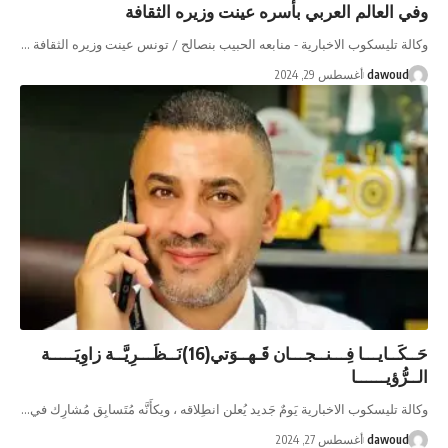
وفي العالم العربي بأسره عينت وزيره الثقافة
وكالة تليسكوب الاخبارية - منابعه الحبيب بنصالح / تونس عينت وزيره الثقافة …
dawoud
أغسطس 29, 2024
حَــكَــايـــا فِـــنــجـــان قَـهــوَتي(16)نَــظَـــرِيَّــة زاوِيَـــــة
الــرُّؤيــــــا
وكالة تليسكوب الاخبارية يَومٌ جَديد يُعلن انطِلاقه ، ويكأَنَّه مُتَسابِق مُشارِك في…
dawoud
أغسطس 27, 2024