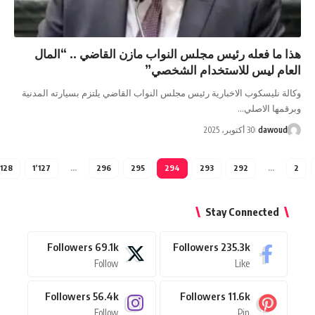
فعله رئيس مجلس النواب مازن القاضي .. “المال
ليس للاستخدام الشخصي”
سكوب الاخبارية رئيس مجلس النواب القاضي يلتزم بسيارته المدنية
الاصلي…
d
30 أكتوبر، 2025
1٬128
1٬127
…
296
295
294
293
292
Stay Connec
Followers
69.1k
Followers
235.3k
Follow
Like
Followers
56.4k
Followers
11.6k
Follow
Pin