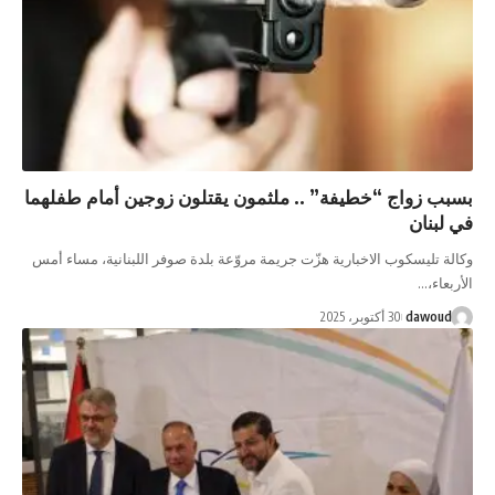
اج “خطيفة” .. ملثمون يقتلون زوجين أمام طفلهما
ن
سكوب الاخبارية هزّت جريمة مروّعة بلدة صوفر اللبنانية، مساء أمس
d
30 أكتوبر، 2025