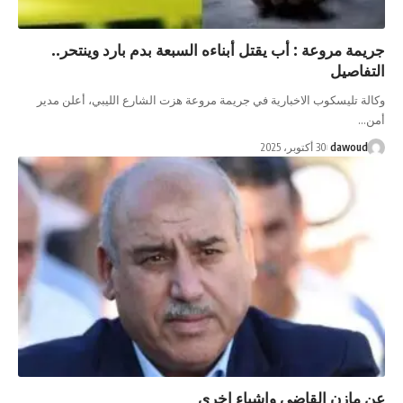
روعة : أب يقتل أبناءه السبعة بدم بارد وينتحر..
ل
سكوب الاخبارية في جريمة مروعة هزت الشارع الليبي، أعلن مدير
d
30 أكتوبر، 2025
ن القاضي واشياء اخرى