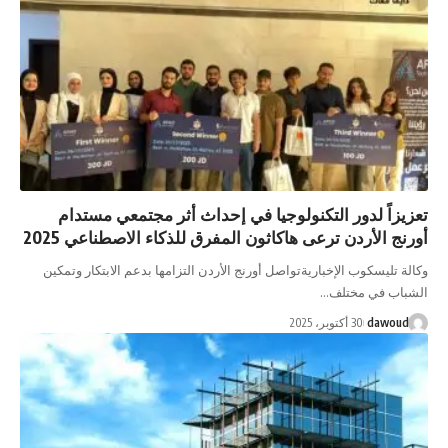
 لدور التكنولوجيا في إحداث أثر مجتمعي مستدام
أردن ترعى هاكاثون المفرق للذكاء الاصطناعي 2025
سكوب الإخباريةتواصل أورنج الأردن التزامها بدعم الابتكار وتمكين
ي مختلف…
d
30 أكتوبر، 2025