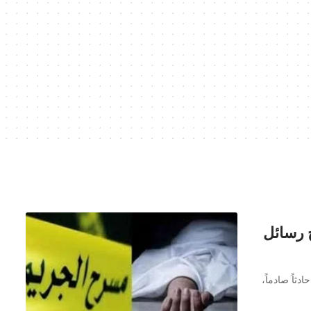
 رسائل
دثاً صادماً،