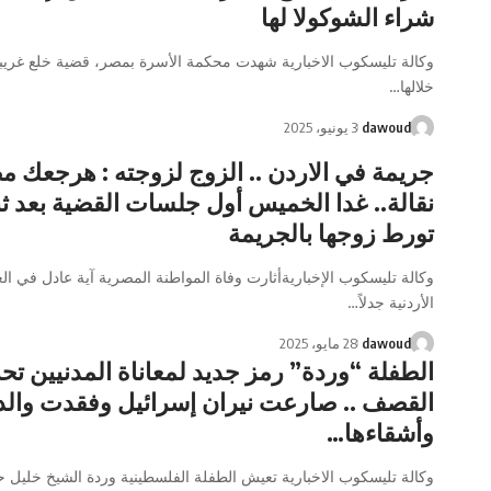
شراء الشوكولا لها
وكالة تليسكوب الاخبارية شهدت محكمة الأسرة بمصر، قضية خلع غريب
خلالها…
dawoud
3 يونيو، 2025
جريمة في الاردن .. الزوج لزوجته : هرجعك 
نقالة.. غدا الخميس أول جلسات القضية بعد ث
تورط زوجها بالجريمة
وكالة تليسكوب الإخباريةأثارت وفاة المواطنة المصرية آية عادل في ال
الأردنية جدلاً…
dawoud
28 مايو، 2025
الطفلة “وردة” رمز جديد لمعاناة المدنيين ت
القصف .. صارعت نيران إسرائيل وفقدت والدت
وأشقاءها…
وكالة تليسكوب الاخبارية تعيش الطفلة الفلسطينية وردة الشيخ خليل ح