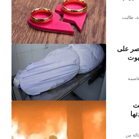
ة، طالبت
مصر على
بوت
عاصمة
حت
ها
الة من