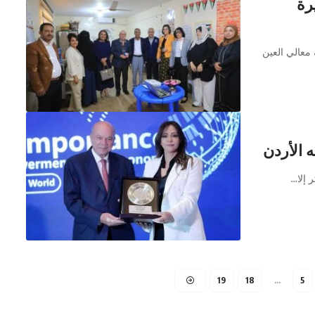
رة
معالي العين
ه الأردن
ر إلا…
19
18
…
5