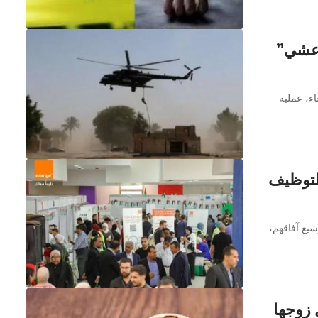
اعشي”
اء، عملية
التوظيف
سيع آفاقهم،
 زوجها