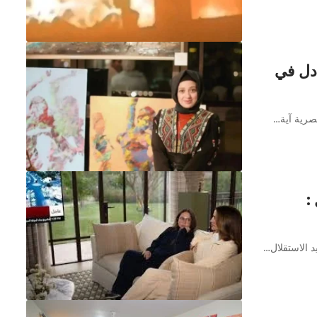
دل في
صرية آية…
:
د الاستقلال…