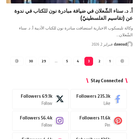
أ. د. سناء الشّعلان في ضيافة مبادرة نون للكتاب في ندوة
عن (تقاسيم الفلسطينيّ)
وكالة تليسكوب الاخبارية استضافت مبادرة نون للكتاب الأديبة أ. د. سناء
الشّعلان…
dawoud
فبراير 2, 2026
30
29
…
5
4
3
2
1
Stay Connected
Followers
69.1k
Followers
235.3k
Follow
Like
Followers
56.4k
Followers
11.6k
Follow
Pin