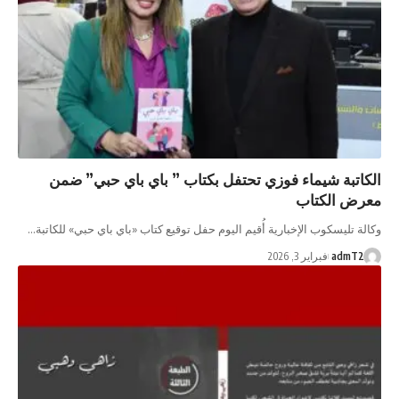
الكاتبة شيماء فوزي تحتفل بكتاب ” باي باي حبي” ضمن
معرض الكتاب
وكالة تليسكوب الإخبارية أُقيم اليوم حفل توقيع كتاب «باي باي حبي» للكاتبة…
admT2
فبراير 3, 2026