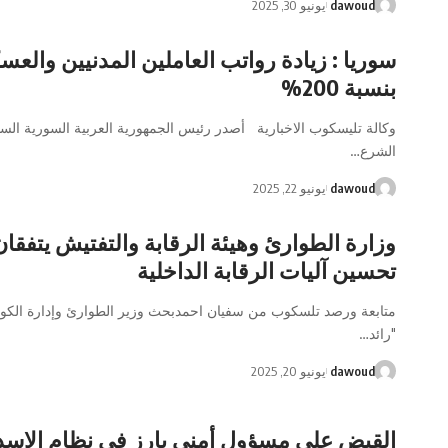
dawoud
يونيو 30, 2025
سوريا : زيادة رواتب العاملين المدنيين والعس
بنسبة 200%
وكالة تليسكوب الاخبارية أصدر رئيس الجمهورية العربية السورية السي
الشرع…
dawoud
يونيو 22, 2025
وزارة الطوارئ وهيئة الرقابة والتفتيش يتفقا
تحسين آليات الرقابة الداخلية
متابعة ورصد تلسكوب من سفيان احمدبحث وزير الطوارئ وإدارة الكوا
"رائد…
dawoud
يونيو 20, 2025
القبض على مسؤول أمنى بارز في نظام الاسد