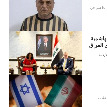
 الداخلي في
لهاشمية
 العراق
ردنية
ر على…