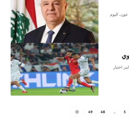
 عون، اليوم
وي
ير اختيار
49
48
…
5