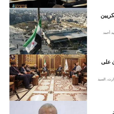
كريين
د أحمد
ن على
رث، السيد