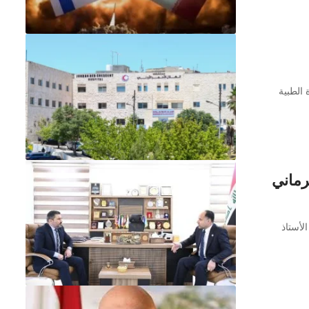
 الطبية
رماني
لأستاذ