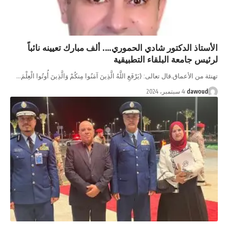
الأستاذ الدكتور شادي الحموري…. ألف مبارك تعيينه نائباً
لرئيس جامعة البلقاء التطبيقية
تهنئة من الأعماق.قال تعالى‏:‏ ‏{‏‏يَرْفَعِ اللَّهُ الَّذِينَ آمَنُوا مِنكُمْ وَالَّذِينَ أُوتُوا الْعِلْمَ…
dawoud
4 سبتمبر، 2024