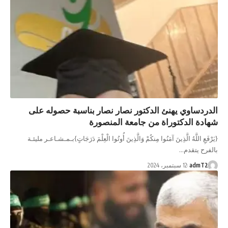
الدردساوي يهنئ الدكتور نصار نصار بناسبة حصوله على
شهادة الدكتوراة من جامعة المنصورة
{‏‏يَرْفَعِ اللَّهُ الَّذِينَ آمَنُوا مِنكُمْ وَالَّذِينَ أُوتُوا الْعِلْمَ دَرَجَاتٍ‏}بـمـشـاعـر مليئـة
بالفرح يتقدم…
admT2
12 سبتمبر، 2024