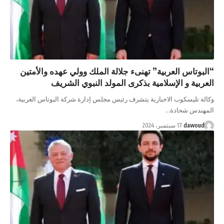
“البوتاس العربية” تهنىء جلالة الملك وولي عهده والأمتين
العربية و الإسلامية بذكرى المولد النبوي الشريف
وكالة تليسكوب الاخبارية يتشرف رئيس مجلس إدارة شركة البوتاس العربية،
المهندس شحادة…
dawoud
17 سبتمبر، 2024