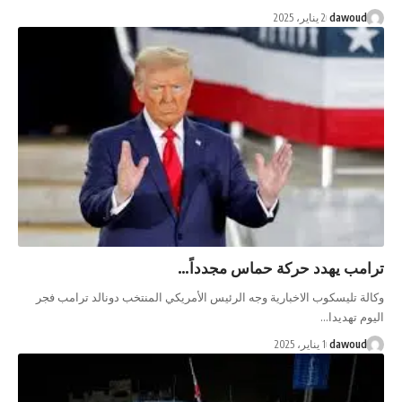
dawoud
2 يناير، 2025
امب يهدد حركة حماس مجدداً…
لة تليسكوب الاخبارية وجه الرئيس الأمريكي المنتخب دونالد ترامب فجر
وم تهديدا…
dawoud
1 يناير، 2025