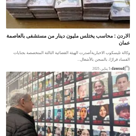
اردن : محاسب يختلس مليون دينار من مستشفى بالعاصمة
ان
لة تليسكوب الاخباريةأصدرت الهيئة القضائية الثالثة المتخصصة بجنايات
ساد قرارًا، بالسجن بالأشغال…
dawoud
5 يناير، 2025