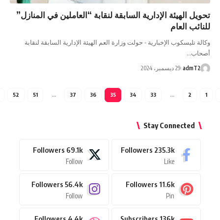
يل الهيئة الإدارية السابقة لنقابة “العاملين في المنازل”
ائب العام
لة تليسكوب الإخبارية - حولت وزارة العم الهيئة الإدارية السابقة لنقابة
حاب…
admT2
29 ديسمبر، 2024
52
51
…
37
36
35
34
33
…
2
Stay Connected
Followers
69.1k
Followers
235.3k
Follow
Like
Followers
56.4k
Followers
11.6k
Follow
Pin
Followers
4.4k
Subscribers
136k