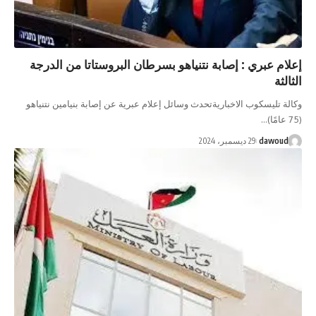
لام عبري : إصابة نتنياهو بسرطان البروستاتا من الدرجة
الثة
لة تليسكوب الاخباريةتحدث وسائل إعلام عبرية عن إصابة بنيامين نتنياهو
dawoud
29 ديسمبر، 2024