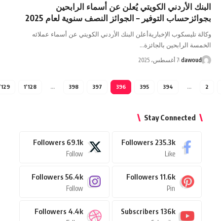
لأردني الكويتي يُعلن عن أسماء الرابحين
ساب التوفير – الجوائز النصف سنوية لعام 2025
سكوب الإخباريةأعلن البنك الأردني الكويتي عن أسماء عملائه
لرابحين بالجائزة…
da
7 أغسطس، 2025
1٬129
1٬128
…
398
397
396
395
394
Stay Connect
Followers
69.1k
Followers
235.3k
Follow
Like
Followers
56.4k
Followers
11.6k
Follow
Pin
Followers
4.4k
Subscribers
136k