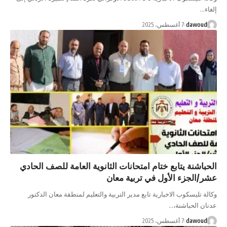
da
7 أغسطس، 2025
ة يتابع ختام امتحانات الثانوية العامة للصف الحادي
زء الأول في تربية معان
سكوب الاخبارية تابع مدير التربية والتعليم لمنطقة معان الدكتور
حباشنة،…
da
7 أغسطس، 2025