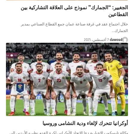
: “الجمارك” نموذج على العلاقة التشاركية بين
ين
ماع عقد في غرفة صناعة عمان جمع القطاع الصناعي بمدير
…
da
7 أغسطس، 2025
ا تتحرك لإلغاء ودية النشامى وروسيا
سكوب الاخبارية دعا الاتحاد الأوكراني لكرة القدم نظيره الأردني إلى