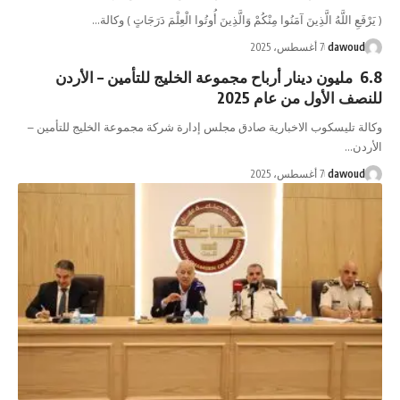
َّهُ الَّذِينَ آمَنُوا مِنْكُمْ وَالَّذِينَ أُوتُوا الْعِلْمَ دَرَجَاتٍ ) وكالة…
da
7 أغسطس، 2025
مليون دينار أرباح مجموعة الخليج للتأمين – الأردن
أول من عام 2025
يسكوب الاخبارية صادق مجلس إدارة شركة مجموعة الخليج للتأمين –
da
7 أغسطس، 2025