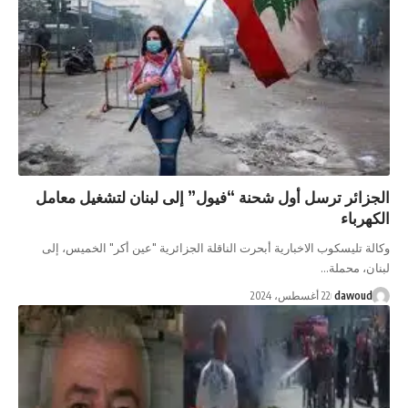
الجزائر ترسل أول شحنة “فيول” إلى لبنان لتشغيل معامل
الكهرباء
وكالة تليسكوب الاخبارية أبحرت الناقلة الجزائرية "عين أكر" الخميس، إلى
لبنان، محملة…
dawoud
22 أغسطس، 2024