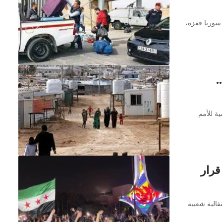
 سوريا قفزة،
.
ة للأمم
قرار
فالية شعبية