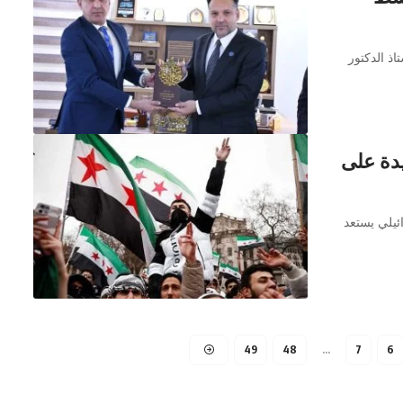
ذ الدكتور
يدة على
ئيلي يستعد
49
48
…
7
6