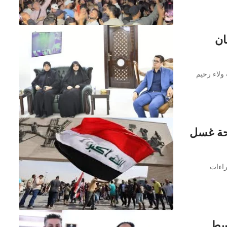
ان
 ولاء رحيم
فحة غسل
راءات
وسط