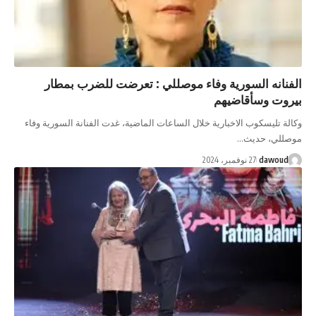
فنانه السورية وفاء موصللي : تعرضت للضرب بمطار
روت وسأقاضيهم
لة تليسكوب الاخبارية خلال الساعات الماضية، غدت الفنانة السورية وفاء
للي، حديث…
dawoud
27 نوفمبر، 2024