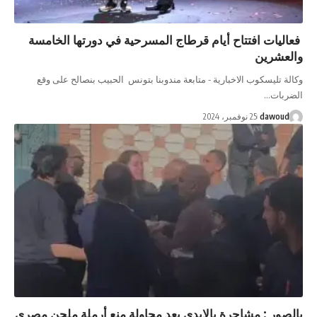
ليات افتتاح أيام قرطاج المسرحية في دورتها الخامسة
لعشرين
لة تليسكوب الاخبارية - متابعة مندوبنا بتونس الحبيب بنصالح على وقع
ربات…
dawoud
25 نوفمبر، 2024
لصور : مشاجرة بالايدي بعد محاولة منع أرملة ملحن مصري