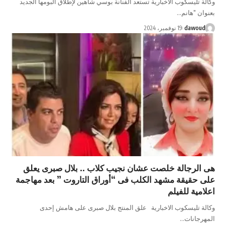
لة تليسكوب الاخبارية تستعد الفنانة بوسي شاهين لإطلاق ألبومها الجديد
وان "هانم…
dawoud
19 نوفمبر، 2024
 الرجالة خلصت عشان نجيب كلاب .. بلال صبرى يعلق
ى حقيقة مشهد الكلب فى “أوراق التاروت ” بعد مهاجمة
امية للفيلم
لة تليسكوب الاخبارية علق المنتج بلال صبرى على هامش إحدى
هرجانات…