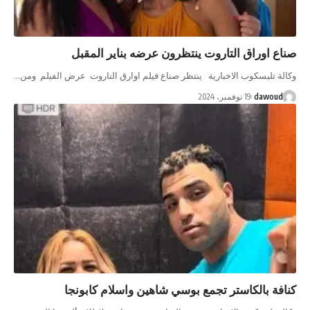
ع اوراق التاروت ينتظرون عرضه بناير المقبل
لة تليسكوب الاخبارية ينتظر صناع فيلم اوارق التاروت عرض الفيلم ومن…
dawoud
19 نوفمبر، 2024
فة بالكاستر تجمع بوسي شاهين واسلام كابونجا