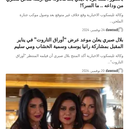
وداعه .. ما السر؟!
لة تليسكوب الاخبارية وقع خلاف غير متوقع بعد وصول موكب جنازة
لحن…
dawoud
24 نوفمبر، 2024
ال صبري يعلن موعد عرض “أوراق التاروت” في يناير
مقبل بمشاركة رانيا يوسف وسمية الخشاب ومي سليم
لة تليسكوب الاخبارية أكد المنتج بلال صبري أن فيلمه المنتظر "أوراق
اروت"…
dawoud
20 نوفمبر، 2024