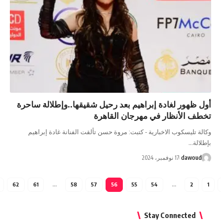
 ظهور لغادة إبراهيم بعد رحيل شقيقها..وإطلالة ساحرة
طف الأنظار في مهرجان القاهرة
لة تليسكوب الاخبارية - كتبت: مروة حسن تألقت الفنانة غادة إبراهيم
لالة…
dawoud
17 نوفمبر، 2024
62
61
…
58
57
56
55
54
…
2
Stay Connected