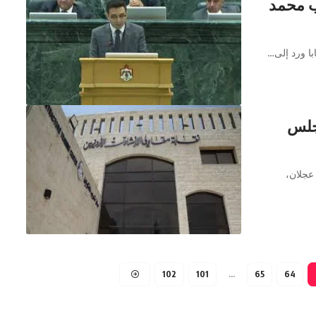
ب محمد
ا ورد إلى…
مجلس
 عجلان،
102
101
…
65
64