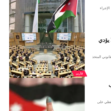
الإجراء
 يؤدي
انوني المتخذ
الأردن
حفظي على