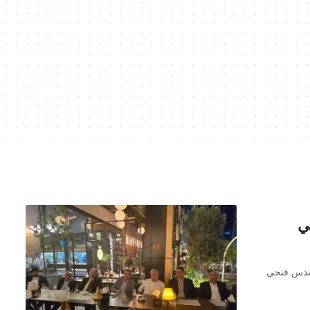
ي
هندس فتحي