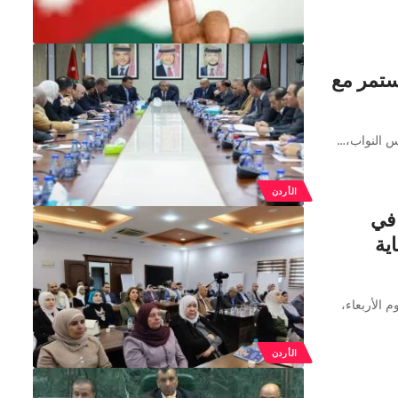
ستمر مع
س النواب،…
الأردن
 في
ية
م الأربعاء،
الأردن