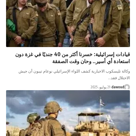
قيادات إسرائيلية: خسرنا أكثر من 40 جنديًا في غزة دون
ة أي أسير.. وحان وقت الصفقة
يسكوب الاخبارية كشف اللواء الإسرائيلي نوعام تيبون أن جيش
 فقد…
da
21 يوليو، 2025