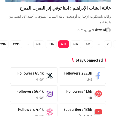
لشاب الإبراهيم : ابننا توفي إثر الضرب المبرح
يسكوب الإخبارية أوضحت عائلة الشاب المتوفى، أحمد الإبراهيم، من
…
da
21 يوليو، 2025
1٬196
1٬195
…
635
634
633
632
631
Stay Connect
Followers
69.1k
Followers
235.3k
Follow
Like
Followers
56.4k
Followers
11.6k
Follow
Pin
Followers
4.4k
Subscribers
136k
Follow
Subscribe