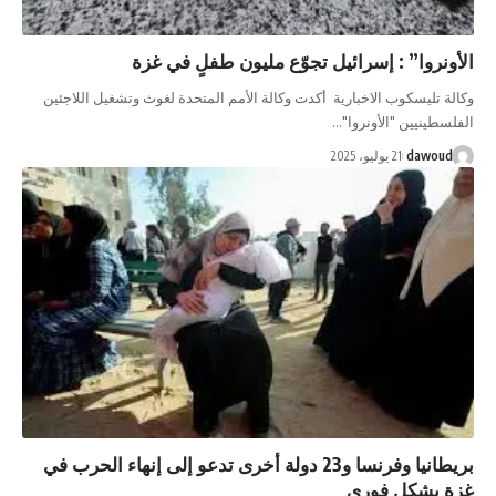
ا” : إسرائيل تجوّع مليون طفلٍ في غزة
يسكوب الاخبارية أكدت وكالة الأمم المتحدة لغوث وتشغيل اللاجئين
يين "الأونروا"…
da
21 يوليو، 2025
بريطانيا وفرنسا و23 دولة أخرى تدعو إلى إنهاء الحرب في
شكل فوري