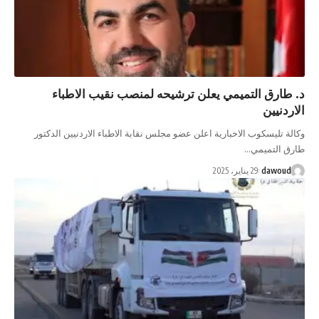
طارق التميمي يعلن ترشيحه لمنصب نقيب الاطباء
دنيين
ة تليسكوب الاخبارية اعلن عضو مجلس نقابة الاطباء الاردنيين الدكتور
 التميمي…
dawou
29 يناير، 2025