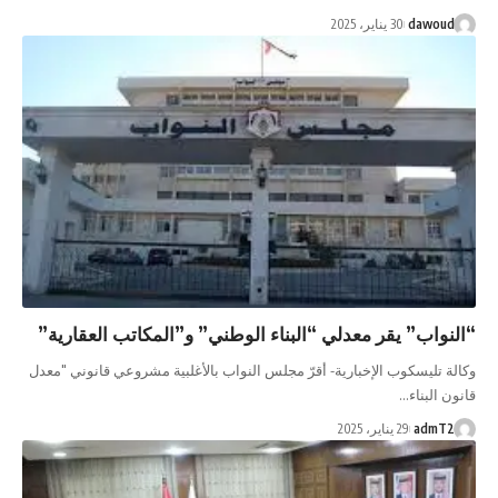
dawou
30 يناير، 2025
نواب” يقر معدلي “البناء الوطني” و”المكاتب العقارية”
ة تليسكوب الإخبارية- أقرّ مجلس النواب بالأغلبية مشروعي قانوني "معدل
ن البناء…
admT
29 يناير، 2025