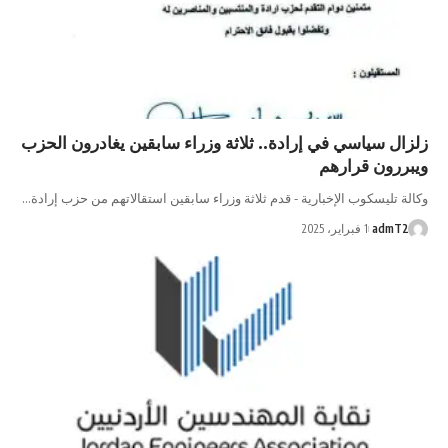
ال سياسي في إرادة.. ثلاثة وزراء سابقين يغادرون الحزب
ررون قرارهم
ة تليسكوب الإخبارية - قدم ثلاثة وزراء سابقين استقالاتهم من حزب إرادة…
admT
1 فبراير، 2025