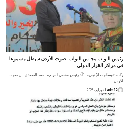
س النواب مجلس النواب: صوت الأردن سيظل مسموعا
مراكز القرار الدولي
ة تليسكوب الإخبارية- أكّد رئيس مجلس النواب، أحمد الصفدي، أن صوت
دن…
admT
1 فبراير، 2025