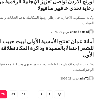
أورنج الأردن تواصل تعزيز الإيجابية الرقمية م
رعاية تحدي خافيير سافيولا
وكالة تليسكوب الاخبارية في إطار رؤيتها المتكاملة لدعم الشابات والش
المواهب…
ahmad ahmad
يونيو 29, 2026
أمانة عمان تفتتح الأمسية الأولى لبيت حبيب ا
للشعر إحتفاءً بالقصيدة وذاكرة المكانانطلاقة 
الأول
وكالة تليسكوب الإخبارية | لما شطاره بحضور نخبوي يعيد للكلمة دفقها
الوجيزافتتحت…
admT2
يونيو 28, 2026
70
69
68
…
2
1