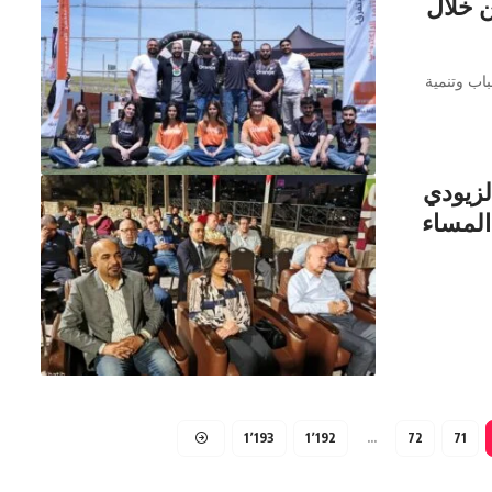
ن خلال
باب وتنمية
لزيودي
المساء
1٬193
1٬192
…
72
71