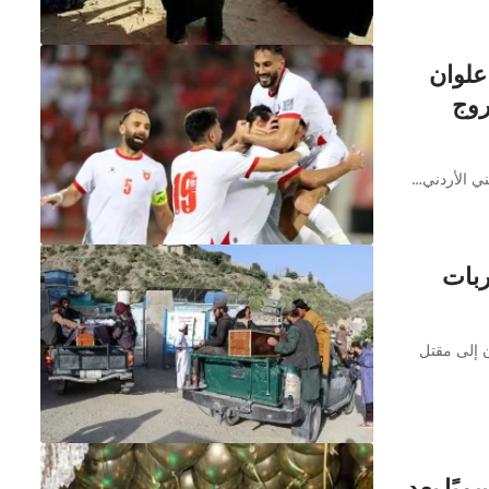
علوان
روج
ني الأردني…
ربات
ن إلى مقتل
يًا بعد