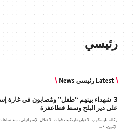
رئيسي
Latest رئيسي News
3 شهداء بينهم “طفل” ومُصابون في غارة إسر
على دير البلح وسط قطاعغزة
وكالة تليسكوب الاخباريةارتكبت قوات الاحتلال الإسرائيلي، منذ ساعات
الإثنين، 7…