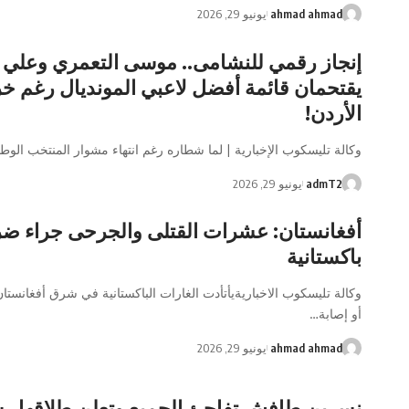
ahmad ahmad
يونيو 29, 2026
إنجاز رقمي للنشامى.. موسى التعمري وعلي 
يقتحمان قائمة أفضل لاعبي المونديال رغم خ
الأردن!
وكالة تليسكوب الإخبارية | لما شطاره ​رغم انتهاء مشوار المنتخب الوط
admT2
يونيو 29, 2026
أفغانستان: عشرات القتلى والجرحى جراء ض
باكستانية
وكالة تليسكوب الاخباريةيأتأدت الغارات الباكستانية في شرق أفغانستا
أو إصابة…
ahmad ahmad
يونيو 29, 2026
نسرين طافش تفاجئ الجميع وتعلن طلاقها رسم