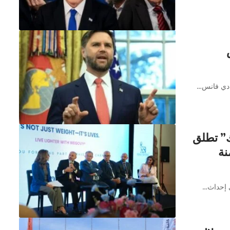
ك” تطلق
نة
ى إحداث…