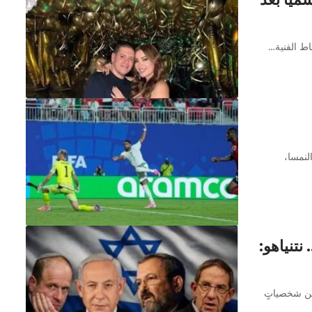
اط الفنية…
النمسا،
نتنياهو:
عن شخصياتٍ