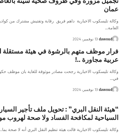
تجميل مزورة وفي ظروف صحية سيئة بالعاص
عمان
وكالة تليسكوب الاخبارية داهم فريق رقابة وتفتيش مشترك من كواد
العامة…
dawoud
13 نوفمبر، 2024
فرار موظف متهم بالرشوة في هيئة مستقلة ا
عربية مجاورة ..!
وكالة تليسكوب الاخبارية رجحت مصادر موثوقة للغاية بان موظف حك
في…
dawoud
13 نوفمبر، 2024
“هيئة النقل البري” : تحويل ملف تأجير السيا
السياحية لمكافحة الفساد ولا صحة لهروب 
وكالة تليسكوب الاخبارية قالت هيئة تنظيم النقل البري أنه لا صحة بما…