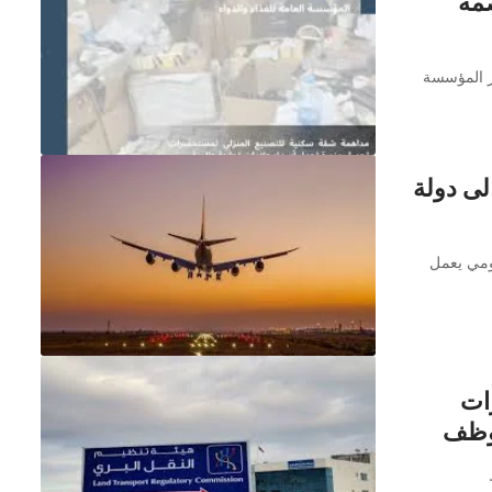
مة
ر المؤسسة
لى دولة
ومي يعمل
رات
موظف