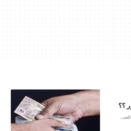
ر ؟؟
 الحد…