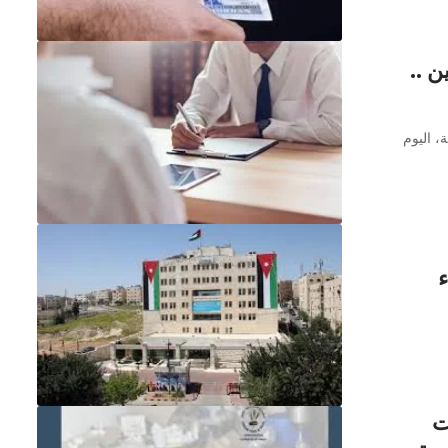
 ..
، اليوم
ء
ت