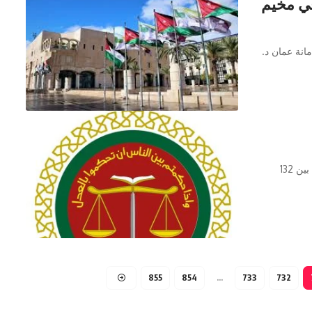
محلا مخالف في مخيم
مانة عمان د.
وكالة تليسكوب الاخبارية قرر المجلس القضائي الشرعي إجراء تنقلات بين 132
855
854
…
733
732