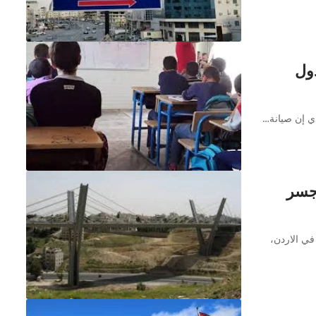
دول
دي إن صيانة…
 اعلى جسر
في الاردن،