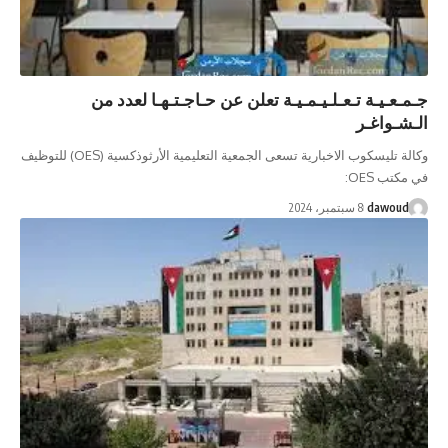
جـمـعـيـة تـعـلـيـمـيـة تعلن عن حـاجـتـهـا لعدد من
الـشـواغـر
وكالة تليسكوب الاخبارية تسعى الجمعية التعليمية الأرثوذكسية (OES) للتوظيف
في مكتب OES:
dawoud
8 سبتمبر، 2024