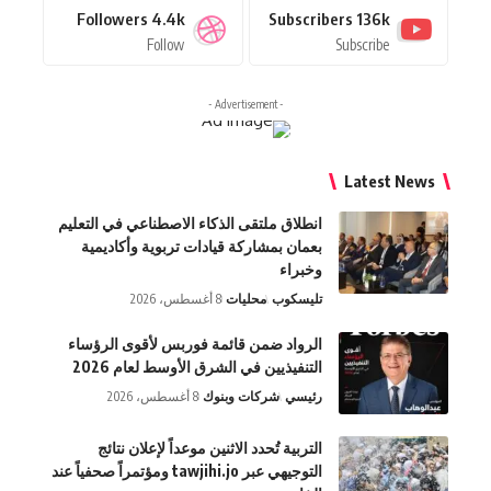
Followers
4.4k
Subscribers
136k
Follow
Subscribe
- Advertisement -
Latest News
انطلاق ملتقى الذكاء الاصطناعي في التعليم
بعمان بمشاركة قيادات تربوية وأكاديمية
وخبراء
تليسكوب
محليات
8 أغسطس، 2026
الرواد ضمن قائمة فوربس لأقوى الرؤساء
التنفيذيين في الشرق الأوسط لعام 2026
رئيسي
شركات وبنوك
8 أغسطس، 2026
التربية تُحدد الاثنين موعداً لإعلان نتائج
التوجيهي عبر tawjihi.jo ومؤتمراً صحفياً عند