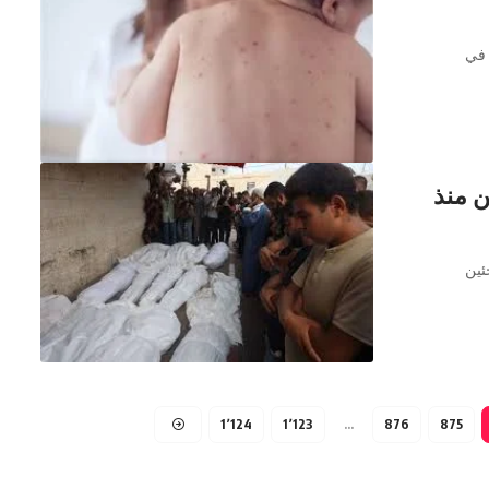
 في
ن منذ
ئين
1٬124
1٬123
…
876
875