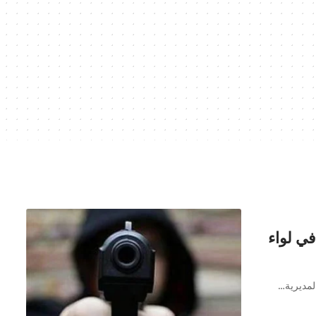
في لواء
لمديرية…