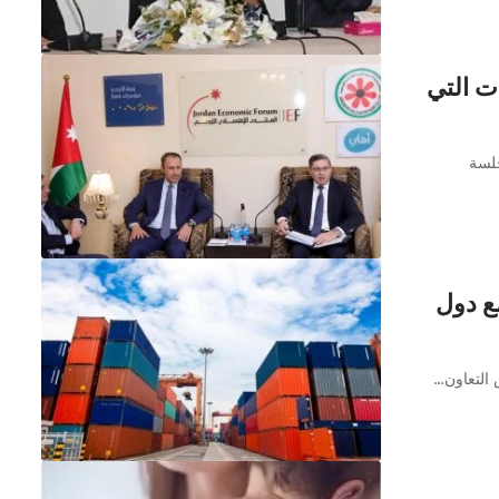
ت التي
جلسة
مع دول