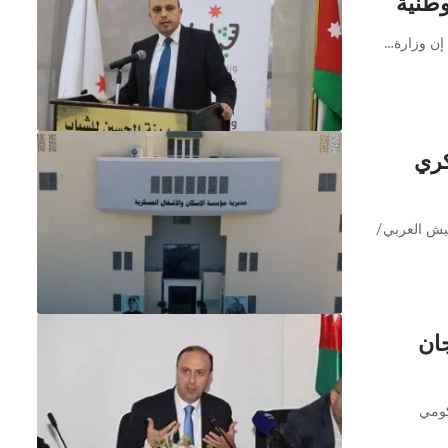
وطنية
كري
جيش العربي/
جان
كومي