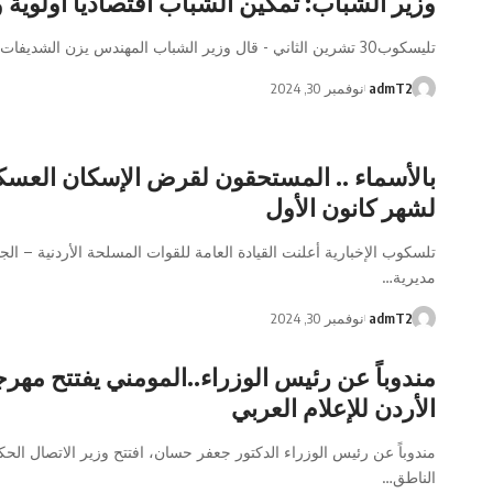
وزير الشباب: تمكين الشباب اقتصاديا أولوية 
تليسكوب30 تشرين الثاني - قال وزير الشباب المهندس يزن الشديفات إن وزارة…
admT2
نوفمبر 30, 2024
بالأسماء .. المستحقون لقرض الإسكان العس
لشهر كانون الأول
تلسكوب الإخبارية أعلنت القيادة العامة للقوات المسلحة الأردنية – ال
مديرية…
admT2
نوفمبر 30, 2024
مندوباً عن رئيس الوزراء..المومني يفتتح مهر
الأردن للإعلام العربي
مندوباً عن رئيس الوزراء الدكتور جعفر حسان، افتتح وزير الاتصال الح
الناطق…