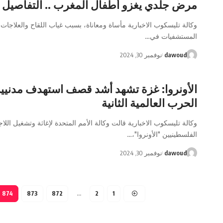
مرض جلدي يغزو أطفال المغرب .. التفاصيل
وكالة تليسكوب الاخبارية مأساة ومعاناة، بسبب غياب اللقاح والعلاجات
المستشفيات في…
dawoud
نوفمبر 30, 2024
الأونروا: غزة تشهد أشد قصف استهدف مدنيي
الحرب العالمية الثانية
وكالة تليسكوب الاخبارية قالت وكالة الأمم المتحدة لإغاثة وتشغيل اللاج
الفلسطينيين "الأونروا"،…
dawoud
نوفمبر 30, 2024
874
873
872
…
2
1