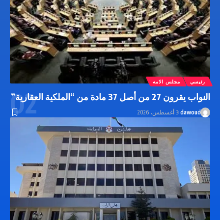
رئيسي
مجلس الامه
النواب يقرون 27 من أصل 37 مادة من “الملكية العقارية”
dawoud
3 أغسطس، 2026