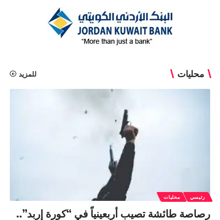
محليات
للمزيد
رئيسي
محليات
رصاصة طائشة تصيب أربعينياً في “كورة إربد”..