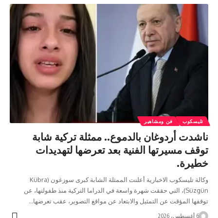
تليسكوب
فن ومشاهير
ناشدت أردوغان بالدموع.. ممثلة تركية شابة
توقف مسيرتها الفنية بعد تعرضها لتهديدات
خطيرة.
وكالة تليسكوب الاخبارية أعلنت الممثلة الشابة كبرى سوزغون (Kübra
Süzgün)، التي حققت شهرة واسعة في الدراما التركية منذ طفولتها، عن
توقفها المؤقت عن التمثيل والابتعاد عن مواقع التصوير، عقب تعرضها…
6 أغسطس، 2026