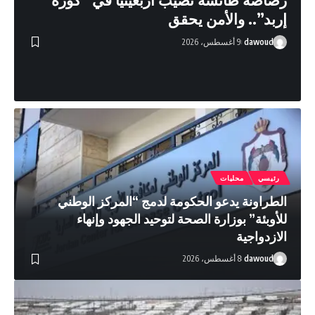
إربد”.. والأمن يحقق
dawoud
9 أغسطس، 2026
رئيسي
محليات
الطراونة يدعو الحكومة لدمج “المركز الوطني
للأوبئة” بوزارة الصحة لتوحيد الجهود وإنهاء
الازدواجية
dawoud
8 أغسطس، 2026