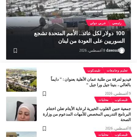
رئيسي
عربي دولي
100 دولار لكل عائد.. الأمم المتحدة تشجع
السوريين على العودة من لبنان
dawoud
8 أغسطس، 2026
تعليم وجامعات
تليسكوب
فيديو لفرقة من طلبة عمان الأهلية بعنوان : ” دايماً
بالعالي ، بنينا جيل ورا جيل “
9 أغسطس، 2026
تليسكوب
محليات
جمعية حنين القلوب الخيرية لرعاية الأيتام تعلن اختتام
البرنامج التدريبي المخصص للأمهات المدعوم من وزارة
الصحة
8 أغسطس، 2026
تليسكوب
محليات