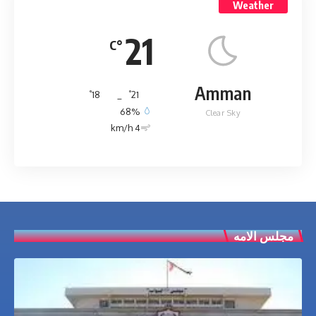
Weather
21
°C
Amman
°
°
18
_
21
68%
Clear Sky
4 km/h
مجلس الامه