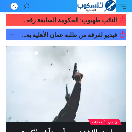
النائب طهبوب: الحكومة السابقة رفعت المديونية برقم مذهل بلغ نحو 11.30 مليار دينار خلال فترة ولايتها
فيديو لفرقة من طلبة عمان الأهلية بعنوان : ” دايماً بالعالي ، بنينا جيل ورا جيل “
رئيسي
محليات
رصاصة طائشة تصيب أربعينياً في “كورة