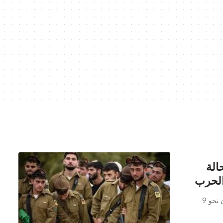
 “تل أبيب”.. 9 آلاف مصاب و66 حالة
الحرب
وكالة تليسكوب الاخبارية كشفت صحيفة “يديعوت أحرونوت” العبرية أن نحو 9