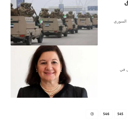
ق
 السوري
ل في
546
545