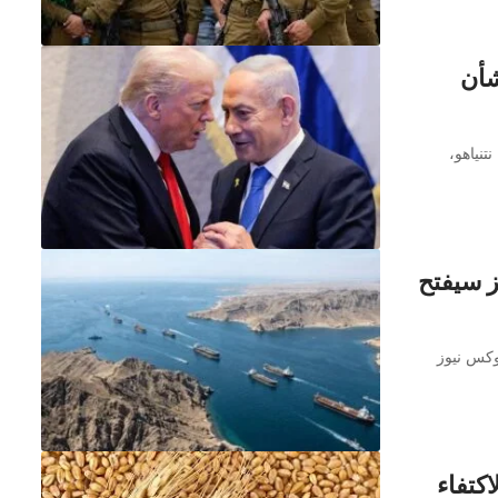
شأن
تنياهو،
 سيفتح
وكس نيوز
الاكتفاء