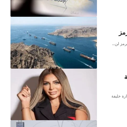
مز
هرمز لن…
ة
رة خليفة