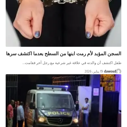
السجن المؤبد لأم رمت ابنها من السطح بعدما اكتشف سرها
طفل اكتشف أن والدته في علاقة غير شرعية مع رجل آخر فقامت…
dawoud
19 يناير، 2026