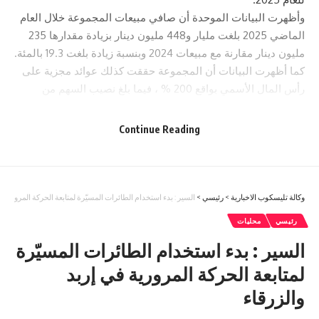
وأظهرت البيانات الموحدة أن صافي مبيعات المجموعة خلال العام
الماضي 2025 بلغت مليار و448 مليون دينار بزيادة مقدارها 235
مليون دينار مقارنة مع مبيعات 2024 وبنسبة زيادة بلغت 19.3 بالمئة.
كما أظهرت البيانات أن المجموعة حققت كذلك عوائد مجزية على
رأس المال الأسمي بواقع 200 % ، فيما بلغ نصيب السهم من
الأرباح الصافية 2.004 دينار مقارنة ب 1.85 دينار للعام 2024.
Continue Reading
وكالة تليسكوب الاخبارية
>
رئيسي
>
السير : بدء استخدام الطائرات المسيّرة لمتابعة الحركة المرورية ف
رئيسي
محليات
السير : بدء استخدام الطائرات المسيّرة
لمتابعة الحركة المرورية في إربد
You Might Also Like
والزرقاء