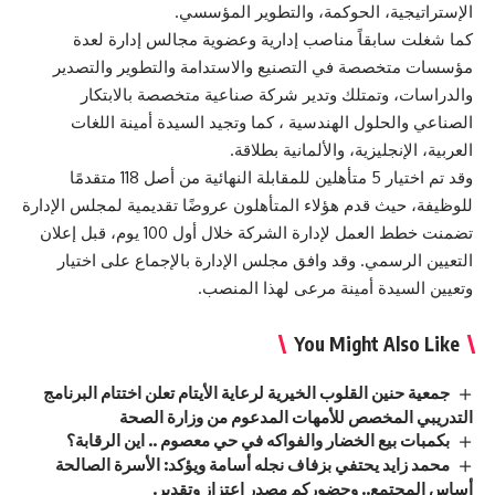
الإستراتيجية، الحوكمة، والتطوير المؤسسي.
كما شغلت سابقاً مناصب إدارية وعضوية مجالس إدارة لعدة
مؤسسات متخصصة في التصنيع والاستدامة والتطوير والتصدير
والدراسات، وتمتلك وتدير شركة صناعية متخصصة بالابتكار
الصناعي والحلول الهندسية ، كما وتجيد السيدة أمينة اللغات
العربية، الإنجليزية، والألمانية بطلاقة.
وقد تم اختيار 5 متأهلين للمقابلة النهائية من أصل 118 متقدمًا
للوظيفة، حيث قدم هؤلاء المتأهلون عروضًا تقديمية لمجلس الإدارة
تضمنت خطط العمل لإدارة الشركة خلال أول 100 يوم، قبل إعلان
التعيين الرسمي. وقد وافق مجلس الإدارة بالإجماع على اختيار
وتعيين السيدة أمينة مرعى لهذا المنصب.
You Might Also Like
جمعية حنين القلوب الخيرية لرعاية الأيتام تعلن اختتام البرنامج
التدريبي المخصص للأمهات المدعوم من وزارة الصحة
بكمبات بيع الخضار والفواكه في حي معصوم .. اين الرقابة؟
محمد زايد يحتفي بزفاف نجله أسامة ويؤكد: الأسرة الصالحة
أساس المجتمع.. وحضوركم مصدر اعتزاز وتقدير.