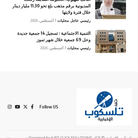
المديونية برقم مذهب بلغ نحو 11.30 مليار دينار
خلال فترة ولايتها
رئيسي
عاجل
محليات
7 أغسطس، 2026
التنمية الاجتماعية : تسجيل 14 جمعية جديدة
وحل 69 جمعية خلال شهر تموز
رئيسي
محليات
7 أغسطس، 2026
Follow US
تلسكوب الاخباري © Designed by JUST CLICK SOLUTIONS - JCS تصميم وبرمجة