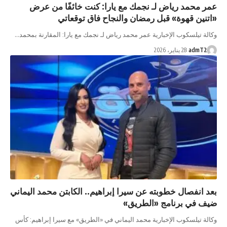
عمر محمد رياض لـ نجمك مع يارا: كنت خائفًا من عرض
«اتنين قهوة» قبل رمضان والنجاح فاق توقعاتي
وكالة تيلسكوب الإخبارية عمر محمد رياض لـ نجمك مع يارا: المقارنة بمحمد…
admT2
28 يناير، 2026
بعد انفصال خطوبته عن سيرا إبراهيم.. الكابتن محمد اليماني
ضيف في برنامج «الطريق»
وكالة تيلسكوب الإخبارية محمد اليماني في «الطريق» مع سيرا إبراهيم: كأس