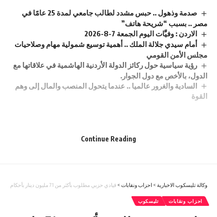
صدمة وذهول .. حبس مشدد لطالب جامعي لمدة 25 عامًا في
مصر .. بسبب “شريحة هاتف”
الاردن : وفيَّات اليوم الجمعة 7-8-2026
أمام سيدي جلالة الملك .. أهمية توسيع شمولية مهام وصلاحيات
مجلس الأمن القومي
رؤية سياسية حول ركائز الدولة الأردنية الهاشمية في علاقاتها مع
الدول، بالأخص مع دول الجوار.
السادية والغرور عالميا .. عندما يتحول المنصب والمال إلى وهم
القوة
Sign Up For Daily Newsletter
Continue Reading
Be keep up! Get the latest breaking news delivered
straight to your inbox.
وكالة تليسكوب الاخبارية
>
احزاب ونقابات
>
قيادي حزبي مطلوب بأكثر من 71 مليون دينار بأحكام قطعية
[mc4wp_form]
احزاب ونقابات
تليسكوب
By signing up, you agree to our
Terms of Use
and acknowledge the data practices in
our
Privacy Policy
. You may unsubscribe at any time.