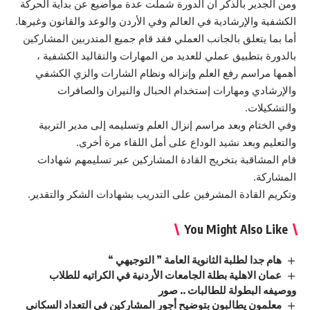
ومن الجدير بالذكر ان الدورة شملت عدة مواضيع عن بداية الحركة
الكشفية والإرشادية في العالم وفي الأردن والوعد والقانون وغيرها.
أما بما يتعلق بالجانب العملي فقد قام جميع المتدربين المشاركين
بالدورة بتطبيق عملي للعديد من المهارات والتقاليد الكشفية ،
أهمها مراسم رفع العلم وإنزاله ونظام الشارات والزي الكشفي
والإرشادي ومهارات إستخدام الحبال والنيران والصافرات
والتشكيلات.
وفي الختام وبعد مراسم إنزال العلم وتسليمه إلى مدير التربية
والتعليم وبعد نشيد الوداع على أمل اللقاء مرة أخرى.
قام المشاقبة بتخريج القادة المشاركين عبر تسليمهم شهادات
المشاركة.
وتكريم القادة المشرفين على التدريب بشهادات الشكر والتقدير.
You Might Also Like
هام جدا لطلبة الثانوية العامة ” التوجيهي “
عمان الاهلية بطلة الجامعات الأردنية في الكراتيه للطلاب
ووصيفه البطولة للطالبات .. صور
معلمون يطالبون بتوضيح أجور المشاركين في التعداد السكاني