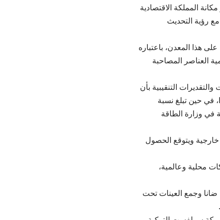
انة المملكة الاقتصادية
مع رؤية التحديث
على هذا المعدن، باعتباره
مية العناصر المصاحبة
والتقديرات التنقيبية بأن
 مؤملة وجيدة جدا، في حين تبلغ نسبة
الطبيعية في وزارة الطاقة
 خارجية ويتوقع الحصول
قيع 3 مذكرات تفاهم في مناطق أبو خشيبة وملقا وضانا مع 3 شركات محلية وعالمية،
ضمن محمية ضانا وجمع العينات تحت
 شركة سولفست التركية