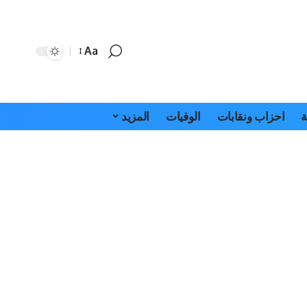
Aa
Font
Resizer
ة
احزاب ونقابات
الوفيات
المزيد