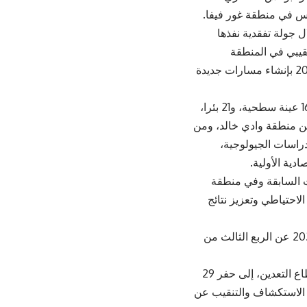
اس في منطقة غور فيفا.
ل جولة تفقدية نفذها
نقيبي في المنطقة
الشمالية لمنطقة التعاقد في ضانا في وادي الجارية منذ توقيع مذكرة التفاهم عام 2022 بإنشاء مسارات جديدة
وشملت الأعمال الاستكشافية في المجمل 76 خندقا، و170 حفرة، و4 أنفاق قديمة، و16 عينة سطحية، و21 بئرا،
من منطقة وادي خالد، ومن
ت بالدراسات الجيولوجية،
دية الأولية.
ت السابقة وفي منطقة
لاحتياطي وتعزيز نتائج
وأكد تقرير تقدم سير العمل في البرنامج التنفيذي لرؤية التحديث الاقتصادي 2023-2025 عن الربع الثالث من
وأشار التقرير الصادر عن وحدة متابعة الأداء الحكومي في رئاسة الوزراء بخصوص قطاع التعدين، إلى حفر 29
اريع الاستكشاف والتنقيب عن