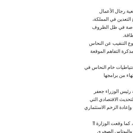
عية رجال الأعمال
التعدين في المملكة،
 خاصة في ظل الظروف
اقة.
وع التنقيب عن النحاس
ذكرة التفاهم الموقعة
احتياطيات خام النحاس في
هاء من برامجها
 رئيس الوزراء جعفر
تحديث الاقتصادي التي
وإعادة الزخم الاستثماري
يشار إلى وجود 3 شركات محلية وعالمية تعمل على التنقيب عن النحاس في المملكة، كما وقعت الوزارة 11
ة والبوتاس الصخري