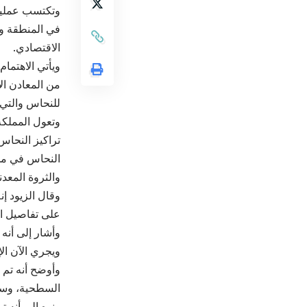
وتكتسب عمليات
في المنطقة وا
الاقتصادي.
ويأتي الاهتما
من المعادن ال
للنحاس والتي 
وتعول المملكة
والثروة المعدن
وقال الزيود إ
على تفاصيل الن
ويجري الآن ال
السطحية، وسيت
ونوه إلى أنه 