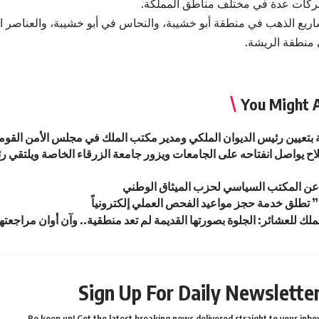
ركات عدة في مختلف مناطق المملكة.
يع الذهب في منطقة أبو خشيبة، والنحاس في أبو خشيبة، والعناصر ال
منطقة الريشة.
You Might A
ة بتعيين رئيس الديوان الملكي ومدير مكتب الملك في مجلس الأمن القو
ح يواصل انفتاحه على الجامعات ويزور جامعة الزرقاء الخاصة ويلتقي ر
عن المكتب السياسي لحزب الميثاق الوطني
تطلق خدمة حجز مواعيد الفحص العملي إلكترونياً
لك للعشائر: الجلوة بصورتها القديمة لم تعد منطقية.. وآن أوان مراجعتها
Sign Up For Daily Newslette
Be keep up! Get the latest breaking news delivered straight to your inbox