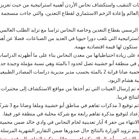
 التنقيب واستكشاف نحاس الأردن أهمية استراتيجية من حيث تعزيز مك
لعالم وإعادة الزخم الاستثماري لقطاع التعدين، والتي جاءت منسجمة 
م الرسمي بقطاع التعدين وخاصة النحاس تزامنا مع تزايد الطلب العالمي 
استراتيجية التي تلعب دورا حيويا في العديد من الصناعات، فضلا عن أه
ستكون لها قيمة اقتصادية مهمة.
 على زيادة احتياطياتها من معدن النحاس بناء على ما أظهرته الدراسات 
تراكيز النحاس في منطقة أبو خشيبة تصل لحدود 1 بالمئة وهي نسبة
النحاس في محمية ضانا قرابة 2 بالمئة بحسب مدير مديرية دراسات المصادر 
ية هشام الزيود.
نه تم إرسال العينات التي تم أخذها من مواقع الاستكشاف إلى مختبرات
تائج قريبا.
وأشار إلى أنه تم تو
إعداد لتوقيع مذكرة تفاهم رابعة مع شركة محلية في منطقة غور فيفا.
وأوضح أنه تم الانتهاء من حفر 4 آبار تعدينية لخام النحاس في وادي خالد 
م تزويد الوزارة بالنتائج حال صدورها ضمن التقارير الشهرية المرسلة.
تم الانتهاء من أعمال الاستكشاف من خلال مذكرة التفاهم الموقعة مع