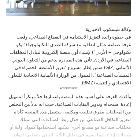
وكالة تليسكوب الاخبارية
في خطوة رائدة لتعزيز الاستدامة في القطاع الصناعي، وقّعت
غرفة صناعة عمّان اتفاقية مع شركة الصدى للتكنولوجيا (“ايكو
تكنولوجي – الأردن”) لإنشاء أول منصة إلكترونية لتبادل المخلفات
الصناعية في الأردن. تأتي هذه المبادرة بدعم من التعاون الدولي
الألماني (GIZ) ضمن إطار مشروع “تعزيز الأنشطة الخضراء في
المنشآت الصناعية”، الممول من الوزارة الألمانية الاتحادية للتعاون
الاقتصادي والتنمية (BMZ).
- Advertisement -
وأكدت الغرفة على أهمية هذه المنصة باعتبارها حلاً مبتكراً لتسهيل
إعادة استخدام وتدوير النفايات الصناعية. حيث انه بدلاً من التخلص
من المخلفات بطرق تقليدية ومكلفة، ستعمل هذه المنصة كأداة
لتعزيز التكافل الصناعي من خلال ربط الصناعات التي تمتلك
مخلفات صناعية مع مصانع أخرى يمكنها استخدامها كمواد أولية أو
مدخلات إنتاج، مما يسهم في تقليل التأثير البيئي وتعظيم الفوائد