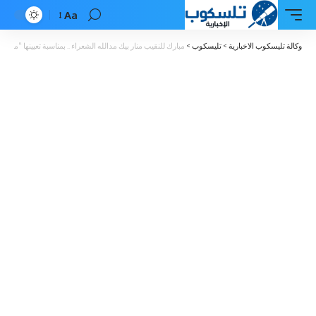
Aa
Font
Resizer
وكالة تليسكوب الاخبارية
>
تليسكوب
>
مبارك للنقيب منار بيك مدالله الشعراء .. بمناسبة تعيينها “مدعي