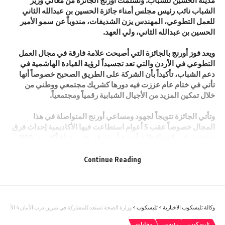
مدينة الحسين للشباب. وتسلمت أورنج الجائزة من معالي وزير
الشباب نائب رئيس مجلس أمناء جائزة الحسين بن عبدالله الثاني
للعمل التطوعي، المهندس يزن الشديفات، مندوباً عن سمو الأمير
الحسين بن عبدالله الثاني، ولي العهد.
ويعد فوز أورنج بالجائزة التي أصبحت علامة فارقة في مجال العمل
التطوعي في الأردن والتي تعد تجسيداً لرؤية القيادة الهاشمية في
دعم الشباب، تأكيداً بأن الشركة على الطريق الصحيح خصوصاً أنها
تأتي في ختام عام عززت فيه دورها كشريك مجتمعي ووطني من
خلال تمكين المزيد من الأجيال الشبابية رقمياً ومجتمعياً.
وتأتي الجائزة تتويجاً لجهود ومساعي أورنج المتواصلة في هذا
المجال خصوصاً عقب 5 أعوام استطاعت فيها الأكاديمية إحداث فرق
مجتمعي في 5 محافظات أردنية أسهم في تغيير حياة أكثر من 800
مشاركة ومشارك والتحاق 80% منهم بسوق العمل.
Continue Reading
ومن الجدير بالذكر أن مجموعة أورنج أطلقت أكاديمية البرمجة عام
2019، باعتماد من جامعة الأميرة سمية للتكنولوجيا ووزارة التعليم
العالي والبحث العلمي، الأولى من نوعها في الشرق الأوسط،
ويتمحور نموذج عملها حول “التدريب لأجل التوظيف” عبر تنويع
وكالة تليسكوب الاخبارية
>
تليسكوب
>
وزارة الصحة تستعد للمشاركة في تمرين درب الأمان 4 الأسبوع المقبل
الخيارات المتاحة للشابات والشباب فيما يتعلق برحلتهم المهنية إما
من خلال الالتحاق بسوق العمل أو إطلاق مشاريعهم الريادية.
تليسكوب
رئيسي
محليات