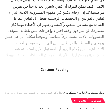
في عالمٍ تكثر فيه الحوادث وتتسارع فيه الأحداث.. يبقى السؤال
الأهم.. كيف يمكن للدولة أن تُبقي شعور العدالة حياً في نفوس
مواطنيها؟!.. إن الإجابة تكمن في مفهوم المسؤولية الأدبية التي لا
تُقاس بالقوانين أو التحقيقات الرسمية فقط.. بل تُقاس بتفاعل
القيادة مع مشاعر الشعب وآلامه.. وبإظهار أن الأخطاء مهما كان
مصدرها.. لن تمر دون وقفة احترام وإجراءات تليق بعَظمَة الموقف..
المسؤولية الأدبية ليست ترفاً سياسياً أو موقفاً شكلياً.. بل هي جسرٌ
يربط بين السلطة والمواطنين.. بين الهيبة الرسمية.. والعدالة
الاجتماعية.. حين يُقدِّم الوزير أو المسؤول الأول استقالته عقب
حادثٍ مروّع يمسّ أرواح الأبرياء.. أو يمسّ الممتلكات العامة.. فهو لا
يعترف بالذنب.. بل يُقر بأن موقعه ليس امتيازاً بل أمانة.. وأن
الكرسي الذي يشغله أكبر من شخصه.. وأن هيبة الدولة تكمن في
Continue Reading
قدرتها على الاعتراف وتحمل تبعات المسؤولية..
- Advertisement -
في اليابان مثلاً.. استقال وزير النقل بعد حادث قطار.. أودى بحياة
العشرات.. رغم أن التحقيقات أثبتت لاحقاً أن الخطأ كان تقنياً.. ولا
وكالة تليسكوب الاخبارية
>
تليسكوب
>
وفدا تركيا – قطريا وصل إلى دمشق متى سنرى وزير خارجيتنا 
علاقة له بسياسات وزارته.. لكن هذا الوزير لم ينتظر نتائج التحقيق..
تليسكوب
كتاب واراء
بل واجه الشعب بتواضع الكبار.. مقدّماً استقالته.. ليؤكد أن الإنسان
في اليابان أهم من المناصب.. وأن مشاعر المتضررين وذوي