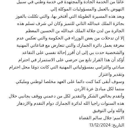
عامًا من الخدمة الجادة والمجتهدة في خدمة وطني في سبيل
النهوض بالعمل والمسؤوليات الموكلة إلي
‎وبعد هذه المسيرة الطويلة التي أفتخر بها، والتي تكللت بالفوز
بجائزة الملك عبدالله الثاني للتميز وكان لي شرف تسلم هذه
الجائزة من لدن جلالة الملك عبدالله بن الحسين المعظم
إلا ان تدخلات من بعض الوزراء في الحكومة والتي تعكس عدم
معرفة بعمل دائرة الجمارك والتي تتعارض مع قناعاتي المهنية
والشخصية حدت بي إلى ان أقرر إحالة نفسي على التقاعد
‎أؤكد أن هذا القرار نابع من حرصي على الاستمرار في احترام
مبادئي والتزامي بمسؤولياتي المهنية التي كانت دومًا محل احترام
وتقدير واعتزاز
وسوف أبقى كما كنت دائما على العهد مخلصا لوطني ومليكي
منتما لكل مبادئ عزة الأردن
‎وأتقدم بخالص الشكر والتقدير لكل من دعمني ووقف بجانبي خلال
هذه السنوات راجيا الله لدائرة الجمارك دوام التقدم والازدهار