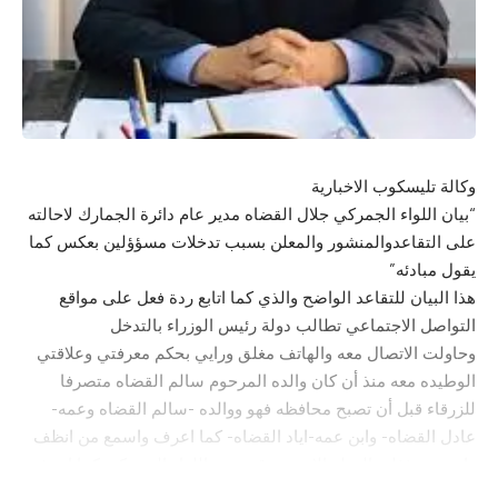
وكالة تليسكوب الاخبارية
“بيان اللواء الجمركي جلال القضاه مدير عام دائرة الجمارك لاحالته
على التقاعدوالمنشور والمعلن بسبب تدخلات مسؤؤلين بعكس كما
يقول مبادئه”
هذا البيان للتقاعد الواضح والذي كما اتابع ردة فعل على مواقع
التواصل الاجتماعي تطالب دولة رئيس الوزراء بالتدخل
وحاولت الاتصال معه والهاتف مغلق ورايي بحكم معرفتي وعلاقتي
الوطيده معه منذ أن كان والده المرحوم سالم القضاه متصرفا
للزرقاء قبل أن تصبح محافظه فهو ووالده -سالم القضاه وعمه-
عادل القضاه- وابن عمه-اياد القضاه- كما اعرف واسمع من انظف
وانزه مسؤؤلي الدوله الاردنيه وقد تدرج اللواء الجمركي كما اعرف
وبحكم علاقتي معه من موظف جمركي إلى مدير عام الجمارك