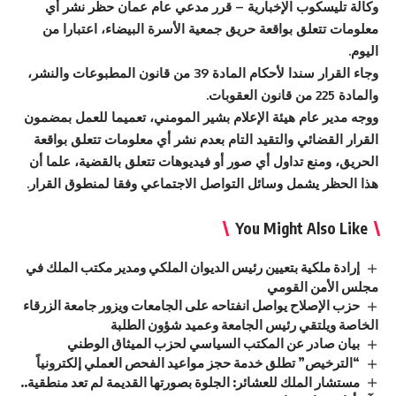
وكالة تليسكوب الإخبارية – قرر مدعي عام عمان حظر نشر أي
معلومات تتعلق بواقعة حريق جمعية الأسرة البيضاء، اعتبارا من
اليوم.
وجاء القرار سندا لأحكام المادة 39 من قانون المطبوعات والنشر،
والمادة 225 من قانون العقوبات.
ووجه مدير عام هيئة الإعلام بشير المومني، تعميما للعمل بمضمون
القرار القضائي والتقيد التام بعدم نشر أي معلومات تتعلق بواقعة
الحريق، ومنع تداول أي صور أو فيديوهات تتعلق بالقضية، علما أن
هذا الحظر يشمل وسائل التواصل الاجتماعي وفقا لمنطوق القرار.
You Might Also Like
إرادة ملكية بتعيين رئيس الديوان الملكي ومدير مكتب الملك في
مجلس الأمن القومي
حزب الإصلاح يواصل انفتاحه على الجامعات ويزور جامعة الزرقاء
الخاصة ويلتقي رئيس الجامعة وعميد شؤون الطلبة
بيان صادر عن المكتب السياسي لحزب الميثاق الوطني
“الترخيص” تطلق خدمة حجز مواعيد الفحص العملي إلكترونياً
مستشار الملك للعشائر: الجلوة بصورتها القديمة لم تعد منطقية..