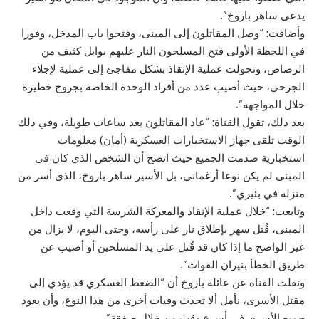
يدعى ساهر باروخ”.
وأضافت: “وصل المقاتلون إلى المبنى، وفتحوا باب المدخل، وفورا
في اللحظة الأولى فتح المسلحون النار عليهم بوابل كثيف من
الرصاص، وتحولت عملية الإنقاذ بشكل مفاجئ إلى عملية لإجلاء
الجرحى، حيث أصيب عدد من أفراد الوحدة الخاصة بجروح خطيرة
خلال المواجهة”.
بعد ذلك، تقول القناة: “عاد المقاتلون بعد ساعات طويلة، وفي ذلك
الوقت تلقى جهاز الاستخبارات العسكرية (أمان) معلومات
استخبارية صدمت الجميع حيث اتضح أن الشخص الذي كان في
المبنى لم يكن نوعا أرغماني، بل الأسير ساهر باروخ، الذي أسر من
منزله في بئيري”.
وتابعت: “خلال عملية الإنقاذ والمعركة الشرسة التي وقعت داخل
المبنى، قُتل سهر بإطلاق نار على رأسه، وحتى اليوم، لا يزال من
غير الواضح ما إذا كان قد قُتل على يد المسلحين أو أصيب عن
طريق الخطأ بنيران القوات”.
ونقلت القناة عن عائلة باروخ أن “الضغط العسكري قد يؤدي إلى
مقتل الأسرى، نأمل ألا تحدث وفيات أخرى من هذا النوع، وأن يعود
جميع الأسرى في أسرع وقت من خلال صفقة”.