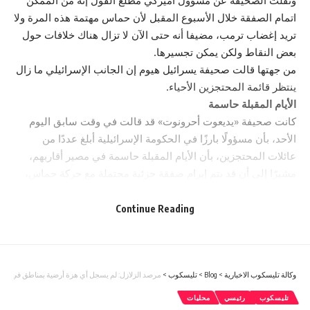
ونقلت الصحيفة عن مسؤول أميركي مطلع القول إنه من الممكن
اتمام الصفقة خلال الأسبوع المقبل لأن حماس مهتمة هذه المرة ولا
تريد إغضاب ترمب، مضيفا أنه حتى الآن لا تزال هناك خلافات حول
بعض النقاط ولكن يمكن تجسيرها.
من جهتها قالت صحيفة يسرائيل هيوم إن الجانب الإسرائيلي ما زال
ينتظر قائمة المحتجزين الأحياء.
الأيام المقبلة حاسمة
كانت صحيفة «يديعوت أحرونوت» قد قالت في وقت سابق اليوم
الأحد، بأن مسؤولًا بارزًا في الحكومة الإسرائيلية أبلغ عددًا من
عائلات المحتجزين، بأن الأيام المقبلة حاسمة في مصير أقاربهم،
مشيرًا إلى أن قد يتم إبرام صفقة جزئية محتملة مع حركة حماس،
قد لا تتضمن الإفراج عن جميع المحتجزين في المرحة الأولى.
ووفقًا للصحيفة، قال المسؤول لعائلات المحتجزين من الشباب في
Continue Reading
رسالته: «الأيام المقبلة حاسمة في مصير أحبائكم.. نحن نقترب من
التوصل إلى اتفاق قد لا يتضمن الالتزام بالإفراج عنهم».
كما توقع المسؤول الإسرائيلي وجود احتمالات كبيرة بألا تبرم صفقة
وكالة تليسكوب الاخبارية
>
Blog
>
تليسكوب
>
مرصد الزلازل: لم يسجل أي هزة أرضية بمناطق في الأر
التبادل قبل نهاية عهد الرئيس الأميركي جو بايدن، وقبل وصول
دونالد ترمب إلى البيت الأبيض في 20 يناير/ كانون الثاني المقبل.
تليسكوب
رئيسي
محليات