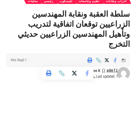
احزاب ونقابات
تعليم وجامعات
تليسكوب
رئيسي
محليات
سلطة العقبة ونقابة المهندسين
الزراعيين توقعان اتفاقية لتدريب
وتأهيل المهندسين الزراعيين حديثي
التخرج
1 Min Read
admT2
Last updated: 7 يناير، 2025 5:22 ص