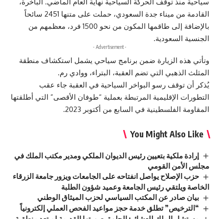
سياحية منذ توقف الحركة السياحية نهاية العام الماضي. الباخرة،
القادمة من ميناء جدة السعودي، حملت على متنها 2451 سائحاً
بالإضافة إلى طاقمها المكون من نحو 1500 فرد، معظمهم من
الجنسية السعودية.
- Advertisement -
وتأتي هذه الزيارة ضمن برنامج سياحي يشمل استكشاف منطقة
المثلث الذهبي التي تضم العقبة، البتراء، ووادي رم.
يُذكر أن توقف رسو البواخر السياحية في العقبة جاء عقب
التطورات الإقليمية المرتبطة بعملية “طوفان الأقصى” التي أطلقتها
المقاومة الفلسطينية في السابع من أكتوبر 2023.
You Might Also Like
إرادة ملكية بتعيين رئيس الديوان الملكي ومدير مكتب الملك في
مجلس الأمن القومي
حزب الإصلاح يواصل انفتاحه على الجامعات ويزور جامعة الزرقاء
الخاصة ويلتقي رئيس الجامعة وعميد شؤون الطلبة
بيان صادر عن المكتب السياسي لحزب الميثاق الوطني
“الترخيص” تطلق خدمة حجز مواعيد الفحص العملي إلكترونياً
مستشار الملك للعشائر: الجلوة بصورتها القديمة لم تعد منطقية..