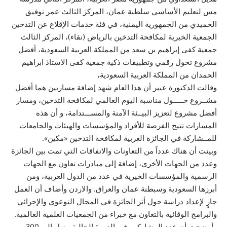
مس لتعليم الأساسي سلطنة عمان، المركز الثالث عمر توفيق
الحميدي من الجمهورية اليمنية، في فئة خدمات الإقلاع عن التدخين
الجمعية الخيرية لمكافحة التدخين بالرياض (نقاء)، المركز الثالث
جمعية كفى إبراهيم بن سعد من المملكة العربية السعودية، أفضل
مشروع تحول رقمي وتطبيقات ذكية جمعية كفى الاستاذ ابراهيم
الحمدان من المملكة العربية السعودية،
وقالت الدكتورة عبير أن هذا العام شهد إضافة مساريين هما أفضل
مشــروع حـــــول مناسبة اليوم العالمي لمكافحة التدخين، ومسار
أفضل مشروع لتعزيز البيــئة الآمنة والمســـتدامة، و أن هذه
المسارات تتيح الفرصة للأفراد والمؤسسات والهيئات والجامعات
للمــشاركة في الجائزة العربية لمكافحة التدخين «مكين».
وبينت أن هناك عدداً من التعاونات والاتفاقات التي تمت بين الجائزة
وعدد من الجهات الأخرى، إضافة إلى مبادرات تعاون مع الجهات
الرسمية والمؤسسات الخيرية في عدد من الدول العربية، ومن
أبرزها السعودية وسبطنة عمان والعراق. والاردن وأضاف أن العمل
جارٍ لإعداد دراسة حول أثر الجائزة في المجال التوعوي والإجرائي
والبرامج الوقائية بالتعاون مع خبراء من الجمعيات العلمية العالمية.
وأوضحت أن عدد المشاركين في الدورة الحالية وصل إلى 300