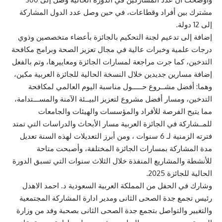
مشترك بين أفراد وقطاعات، في حين وصل عدد الدول المشاركة
إلى 12 دولة.
إضافة إلى تدعيم لجنة التحكيم بالجائزة بأعضاء متخصصين وذوي
درجات علمية وخبرات عالية في مجال تعزيز الصحة وبرامج مكافحة
التدخين، كما جرت مراجعة لمسارات الجائزة ومعاييرها، وتم بالفعل
إضافة مسارين جديدين خلال النسخة الحالية للجائزة العربية مكين،
وهما: أفضل مشــروع حـــــول مناسبة اليوم العالمي لمكافحة
التدخين، ومسار أفضل مشروع لتعزيز البيــئة الآمنة والمســـتدامة،
مما يتيح الفرصة للأفراد والمؤسسات والهيئات والجامعات
للمــشاركة في الجائزة العربية مسار الأبحاث والدراسات التي تمتد
فترته الزمنية لـ 6 سنوات ، ومن أبرز التعديلات لهذه السنة تعديل
مدة المشاركة بمسارات الجائزة المختلفة، وأصبحت متاحة
للأنشطة والمشاريع المنفذة خلال الثلاث سنوات التي تسبق الدورة
الحالية للجائزة 2025.
وشارك في الحفل من المملكة العربية السعودية د. احمد الاهدل
رئيس تجمع جدة الصحى الثانى ومدير ادارة المشاركة المجتمعية
والتغيير والتواصل بتجمع جدة الصحى الثانى بصحبة وفد من وزارة