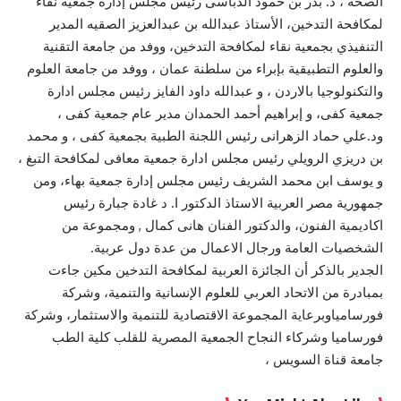
الصحة ، د. بدر بن حمود الدباسى رئيس مجلس إدارة جمعية نقاء
لمكافحة التدخين، الأستاذ عبدالله بن عبدالعزيز الصقيه المدير
التنفيذي بجمعية نقاء لمكافحة التدخين، ووفد من جامعة التقنية
والعلوم التطبيقية بإبراء من سلطنة عمان ، ووفد من جامعة العلوم
والتكنولوجيا بالاردن ، و عبدالله داود الفايز رئيس مجلس ادارة
جمعية كفى، و إبراهيم أحمد الحمدان مدير عام جمعية كفى ،
ود.علي حماد الزهرانى رئيس اللجنة الطبية بجمعية كفى ، و محمد
بن دريزي الرويلي رئيس مجلس ادارة جمعية معافى لمكافحة التبغ ،
و يوسف ابن محمد الشريف رئيس مجلس إدارة جمعية بهاء، ومن
جمهورية مصر العربية الاستاذ الدكتور ا. د غادة جبارة رئيس
اكاديمية الفنون، والدكتور الفنان هانى كمال , ومجموعة من
الشخصيات العامة ورجال الاعمال من عدة دول عربية.
الجدير بالذكر أن الجائزة العربية لمكافحة التدخين مكين جاءت
بمبادرة من الاتحاد العربي للعلوم الإنسانية والتنمية، وشركة
فورسامياوبرعاية المجموعة الاقتصادية للتنمية والاستثمار، وشركة
فورساميا وشركاء النجاح الجمعية المصرية للقلب كلية الطب
جامعة قناة السويس ،