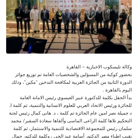
وكالة تليسكوب الاخبارية – القاهرة
بحضور كوكبة من المسؤلين والشخصيات العامة تم توزيع جوائز
الدورة الثانية من الجائزة العربية لمكافحة التدخين “مكين”، وذلك
اليوم بالقاهرة .
بدأ الحفل بكلمة للدكتورة عبير العيسوي رئيس الامانة العامة
للجائزة ورئيس الاتحاد العربي للعلوم الانسانية والتنمية، ثم كلمة ا.
د جميلة نصر امين عام الجائزة ثم كلمة ، د. هانى كمال رئيس لجنة
التحكيم تلاها كلمة الراعى الماسى وألقاها سعادة السفير/ محمد
سلمان رئيس للمجموعة الاقتصادية للتنمية والاسنثمار، ثم كلمة
نقيب اطباء مصر الدكتور أسامة عبد الحي ، وكلمة للدكتور جمال