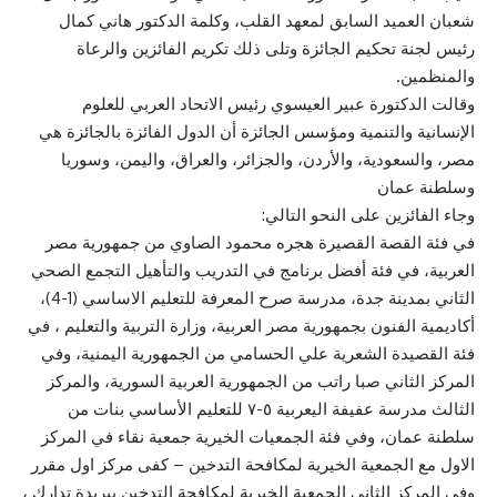
شعبان العميد السابق لمعهد القلب، وكلمة الدكتور هاني كمال
رئيس لجنة تحكيم الجائزة وتلى ذلك تكريم الفائزين والرعاة
والمنظمين.
وقالت الدكتورة عبير العيسوي رئيس الاتحاد العربي للعلوم
الإنسانية والتنمية ومؤسس الجائزة أن الدول الفائزة بالجائزة هي
مصر، والسعودية، والأردن، والجزائر، والعراق، واليمن، وسوريا
وسلطنة عمان
وجاء الفائزين على النحو التالي:
في فئة القصة القصيرة هجره محمود الصاوي من جمهورية مصر
العربية، في فئة أفضل برنامج في التدريب والتأهيل التجمع الصحي
الثاني بمدينة جدة، مدرسة صرح المعرفة للتعليم الاساسي (1-4)،
أكاديمية الفنون بجمهورية مصر العربية، وزارة التربية والتعليم ، في
فئة القصيدة الشعرية علي الحسامي من الجمهورية اليمنية، وفي
المركز الثاني صبا راتب من الجمهورية العربية السورية، والمركز
الثالث مدرسة عفيفة اليعربية ٥-٧ للتعليم الأساسي بنات من
سلطنة عمان، وفي فئة الجمعيات الخيرية جمعية نقاء في المركز
الاول مع الجمعية الخيرية لمكافحة التدخين – كفى مركز اول مقرر
وفي المركز الثاني الجمعية الخيرية لمكافحة التدخين ببريدة تدارك ،