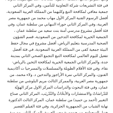
في فئة التشريعات شركة التعاونية للتأمين، وفي المركز الثاني
جمعية معافي لمكافحة التبغ وكليهما من المملكة العربية السعودية،
أفضل الرسوم الفنية المركز الأول مهاب محمد من جمهورية مصر
العربية، وفي المركز الثاني حوراء النبهاني من سلطنة عمان، وفي
فئة أفضل مشروع مدرسي أمنة بنت سعيد من سلطنة عمان ،
الجمعية الخيرية لمكافحة التدخين من السعودية، قسم الشؤون
الصحية المدرسية بتعليم الرياض، أفضل مشروع في مجال حفظ
البيئة جمعية كفى من المملكة العربية السعودية، في فئة أفضل
تفعيل لليوم العالمي لمكافحة التبغ التجمع الصحي الثاني بمدينة
جدة، والمركز الثاني الجمعية الخيرية لمكافحة التخين بالرياض-
نقاء، وفي فئة الأفلام الطويلة والمسلسلات والمسرحيا ت أكاديمية
الفنون، والمركز الثاني نمرة الأراجوز والتدخين د. ولاء محمد، من
جمهورية مصر العربية، والممركز الثالث مريم البلوشي من سلطنة
عمان، وفي فئة البحوث والدراسات المركز الاول مركز الهوَيّة
للدّراسَاتْ والاستشارات والأبحْاثْ والتْدّريَب، المركز الثاني صناع
التغيير (أحمد بن حميد) من سلطنة عمان، المركز الثالث الدكتورة
نهاية الشياب من الجمهورية الجزائرية، وفي فئة الفيلم القصير
هديل السعداوي من جمهورية مصر العربية، المركز الثاني مدرسة