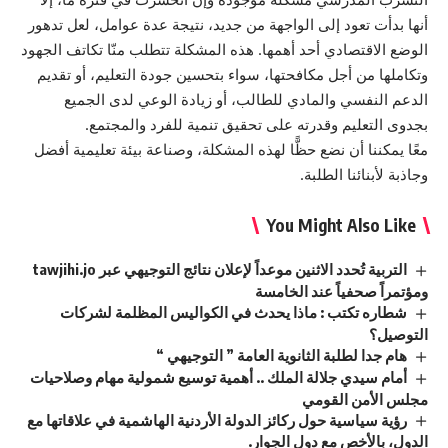
أنها بدأت تعود إلى الواجهة من جديد، نتيجة عدة عوامل، لعل تدهور
الوضع الاقتصادي أحد أهمها. هذه المشكلة تتطلب منّا تكاتف الجهود
وتكاملها من أجل مكافحتها، سواء بتحسين جودة التعليم، أو تقديم
الدعم النفسي والمادي للطالب، أو زيادة الوعي لدى الجميع
بجدوى التعليم وقدرته على تحقيق تنمية للفرد والمجتمع.
معًا يمكننا أن نضع حظًّا لهذه المشكلة، وصناعة بيئة تعليمية أفضل
وجاذبة لأبنائنا الطلبة.
You Might Also Like
التربية تُحدد الاثنين موعداً لإعلان نتائج التوجيهي عبر tawjihi.jo
ومؤتمراً صحفياً عند الخامسة
شطاره تكتب : ماذا يحدث في الكواليس المظلمة لشركات
التوصيل؟
هام جدا لطلبة الثانوية العامة ” التوجيهي “
أمام سيدي جلالة الملك .. أهمية توسيع شمولية مهام وصلاحيات
مجلس الأمن القومي
رؤية سياسية حول ركائز الدولة الأردنية الهاشمية في علاقاتها مع
الدول، بالأخص مع دول الجوار.