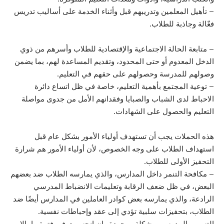
– تأهيل المعلمين وتدريبهم قبل وأثناء الخدمة على أساليب تدريس
فعّالة وجاذبة للطلاب.
– متابعة الحالة الاجتماعية والإقتصادية للطلاب وأسرهم من ذوي
الدخل المعدوم أو حتى المحدود، وتقديم المساعدة لهم، بما يضمن
وصولهم للمدرسة وحصولهم على حقهم في التعليم.
– توعية المجتمع بأهمية التعليم، خاصة في ظل اتساع دائرة
الاحباط لدى الشباب والصبايا وفقدانهم الأمل من جدوى مواصلة
التعليم والحصول على الشهادات.
هذه الحملات يجب أن تستهدف أولياء الأمور بشكل عام قبل
استهداف الطلاب على وجه الخصوص، لأن أولياء الأمور هم شرارة
التحفيز الأولى للطلاب.
– مكافحة التنمر داخل المدارس، والذي يمارسه الطلاب ضد بعضهم
البعض، في ظل ضعف الرقابة وتعليمات الانضباط المدرسي
الرادعة، والذي يمارسه بعض كوادر العاملين في المدارس أيضًا ضد
الطلاب، بتحفيزات سلبية تؤدي إلى عقد وإحباطات نفسية.
التسرب المدرسي مشكلة موجودة وإن انحسرت في فترة ما، إلا