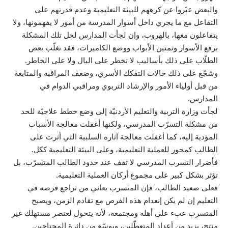
والبعض عبّروا عن كرههم للبيئة التعليمية وعدم قدرتهم على
التفاعل مع ما يجري داخل أسوار المدرسة من أمور لا يفهمونها، ولا
يتفاعلون معها، بالهروب، وإن لجأت المدارس لحل تلك المشكلة
برفع الأسوار وتمتين الأبواب ووضع الكاميرات، فقد تغلّب بعض
الطلّاب على ذلك بأساليب لا تخطر على البال ولا على الخاطر.
وشجّع على ذلك حالات التفكك الأسري، وضعف المراقبة والمتابعة
من قبل أولياء الأمور والإرشاد التربوي ومراقبي الدوام في
المدارس.
لجأت وزارة التربية والتعليم الأردنيّة إلى وضع خطط علاجيّة للحد
من مشكلة التسرّب المدرسي، ولكنها أغفلت معالجة الأسباب
المؤدية إليه، كما أغفلت معالجة آثاره السلبية التي أثرت على
الطالب كمحور للعملية التعليمية، وعلى البيئة التعليمية ككل.
فأضرار التسرب المدرسي لا تقف عند حدود الطالب المتسرّب، بل
تؤثر بشكل كبير على مجموع أركان العملية التعليمية.
فعلى صعيد الطالب، فإن المتسرب يعاني من تراجع فرصه في
التعليم إن لم يكن إنعدام هذه الفرص مع تقادم الزمن، ويصبح
المتسرب عبء على أهله ومجتمعه، لأنه يتحول لعنصر مستهلك غير
منتج، يزيد من أعداد المتعطّلين، ويوسّع من دائرة المحتاجين.