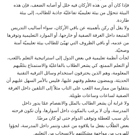
فإذا كان أي من هذه الأركان فيه خلل أو أصابه الضعف، فإن هذه
البيئة تتحوّل من بيئة تعليميّة تفاعليّة جاذبة للطالب، إلى بيئة
طاردة.
ولا يقل أي ركن بأهميته عن باقي الأركان، سواء أساليب التدريس
المتبعة داخل الغرفة الصفية أو خارجها، أو الموارد التعليمية وتوفرها
من عدمه، أو باقي الظروف التي تهيّئ للطالب بيئة تعليميّة آمنة
وصحيّة.
لجأت أنظمة تعليمية في بعض الدول إلى استراتيجية التعلم باللعب،
أو التعلم الممتع، كي يشعر الطلاب بالفاعليّة والاستمتاع بتلقّيهم
المعلومة، وهم الذين يحترفون استخدام وسائل الترفيه التقنية
الحديثة، ويمضون معظم وقتهم عليها، فليس بالأمر السهل عليهم أن
ينتقلوا من ممارسة اللعب على التاب مثلاً إلى التلقين داخل الغرفة
الصفية لساعات وساعات طويلة.
ولا غرابة أن يشعر الطالب بالملل والانفصام عمّا يدور داخل
المدرسة، وأن لا يرغب بالمكوث داخل أسوارها، وأن تكون فرحته
بأي سبب للعطلة وتوقف الدوام حتى لو كان مرضًا.
بعض الطلّاب بفعل ما يلاقوه من عنف وتنمر داخل المدرسة، لجؤوا
للهروب من مواجهة مشكلتهم بالانسحاب من التعليم.