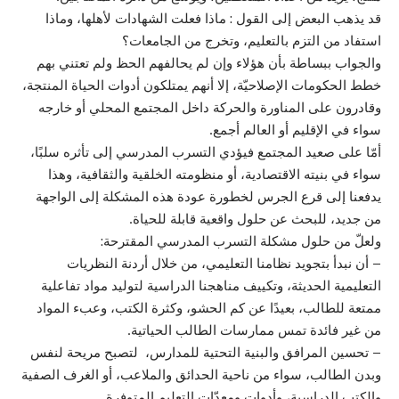
قد يذهب البعض إلى القول : ماذا فعلت الشهادات لأهلها، وماذا
استفاد من التزم بالتعليم، وتخرج من الجامعات؟
والجواب ببساطة بأن هؤلاء وإن لم يحالفهم الحظ ولم تعتني بهم
خطط الحكومات الإصلاحيّة، إلا أنهم يمتلكون أدوات الحياة المنتجة،
وقادرون على المناورة والحركة داخل المجتمع المحلي أو خارجه
سواء في الإقليم أو العالم أجمع.
أمّا على صعيد المجتمع فيؤدي التسرب المدرسي إلى تأثره سلبًا،
سواء في بنيته الاقتصادية، أو منظومته الخلقية والثقافية، وهذا
يدفعنا إلى قرع الجرس لخطورة عودة هذه المشكلة إلى الواجهة
من جديد، للبحث عن حلول واقعية قابلة للحياة.
ولعلّ من حلول مشكلة التسرب المدرسي المقترحة:
– أن نبدأ بتجويد نظامنا التعليمي، من خلال أردنة النظريات
التعليمية الحديثة، وتكييف مناهجنا الدراسية لتوليد مواد تفاعلية
ممتعة للطالب، بعيدًا عن كم الحشو، وكثرة الكتب، وعبء المواد
من غير فائدة تمس ممارسات الطالب الحياتية.
– تحسين المرافق والبنية التحتية للمدارس، لتصبح مريحة لنفس
وبدن الطالب، سواء من ناحية الحدائق والملاعب، أو الغرف الصفية
والكتب الدراسية، وأدوات ومعدّات التعليم المتوفرة.