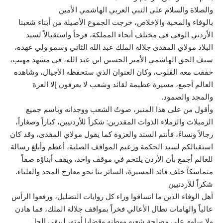
والصلاة والسلام على النبي العربي الهاشمي الأمين
بالوفاء والمحبة والإخلاص، خرجت الجموع الأصيلة من أبناء شعبنا
الأردني الوفي في مختلف أنحاء المملكة، فرحاً واستقبالاً لسيد
البلاد مولاي المفدى جلالة الملك عبد الله الثاني وسمو ولي عهده،
سيف الحق الهاشمي الأمير الحسين ابن عبد الله، في مشهد مهيب،
خفقت معه القلوب، وكان العنوان الذي ستحفظه الأجيال، وشاهده
العالم أجمع، مسيرة عظيمة لقائد وشعب لا يعرفون إلا العزة
والمجد والصمود.
وأقول من على هذا المنبر، صوتُ الشعب ووجدانه وباسم جميع
الزميلات والزملاء الذوات المقدرين: شكراً للأردنيين، كباراً وصغاراً،
رجالاً ونساءً، فأنتم السند والعزوة كما يقول مولاي المفدى، وقد كان
استقبالكم لسيد الحكمة وزعيم المواقف الصلبة، أعظم وأبلغ رسالة
للعالم أجمع بأن الأردن يلتحم في موقف واحد، ويقف أبناؤه صفاً
متماسكاً خلف قائد المسيرة، السائر بنا نحو معارج المجد والعلياء.
شكراً للأردنيين
أهل الوفاء الذين ما انساقوا وراء كل روايات التضليل، ورفعوا الرأس
عالياً والهامات تطال الأعالي فخراً بمواقف جلالة الملك، فما هادن
ولا ساوم على مصلحة شعبه ووطنه وقضايا أمته، ليبقى الحل