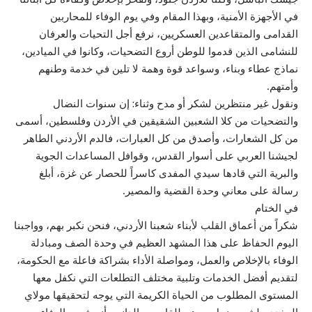
في الأجهزة الأمنية، وبهذا المقام وفي يوم الوفاء للمحاربين
القدامى والمتقاعدين العسكريين، نرفع أجل التحيات والعرفان
للنشامى الذين قدموا للوطن أروع التضحيات، وكانوا في الميادين،
نماذج عطاء وبناء، وسواعد قوة وهمة لا تلين في خدمة وطنهم
وأمتهم.
ونقول غير منتظرين لشكر أو مدح وثناء: إن سنوات النضال
والتضحيات من كلا الشعبين الشقيقين في الأردن وفلسطين، أسمى
من كل الشعارات، وأصدق من كل العبارات، فالدم الأردني الطاهر
لجيشنا العربي على أسوار القدس، وقوافل المساعدات الجوية
والبرية التي قادها سيدي المفدى كاسراً للحصار عن غزة، أبلغ
رسالة على معاني وحدة القضية والمصير.
في الختام
شكراً من أعماق القلب لأبناء شعبنا الأردني، فنحن نكبر بهم، وواجبنا
اليوم الحفاظ على هذا المشهد العظيم في وحدة الصف ومبادلة
الوفاء بالإخلاص والعمل، ومواصلة الأداء بشراكة فاعلة مع الحكومة،
لتقديم أفضل الخدمات وتلبية مختلف التطلعات التي نكفل معها
المستوى المطلوب من الحياة الكريمة التي يوجه لتحقيقها مولاي