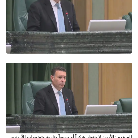
الصفدي: الأردن لا ينتظر شكراً أو مديحاً وتاريخ وتضحيات الأردنيين