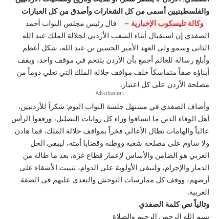
والفلسطينيين أسمى من كل الشعارات وأصدق من كل العبارات
وكالة تليسكوب الإخبارية –
قال رئيس مجلس النواب أحمد
الصفدي إن استقبال أبناء الشعب الأردني لجلالة الملك عبد الله
الثاني وسمو ولي العهد الأمير الحسين بن عبد الله، شكل أعظم
وأبلغ رسالة للعالم أجمع بأن الأردن يلتحم في موقف واحد، ويقف
أبناؤه صفاً متماسكاً خلف مواقف جلالة الملك التي تعلي دوماً من
مصلحة الأردن على كل اعتبار.
- Advertisement -
وأضاف الصفدي في مستهل جلسة النواب اليوم: شكراً للأردنيين،
أهل الوفاء الذين ما انساقوا وراء كل روايات التضليل، ورفعوا الرأس
عالياً والهامات تطال الأعالي فخراً بمواقف جلالة الملك، فما هادن
ولا ساوم على مصلحة شعبه ووطنه وقضايا أمته، ليبقى الحل
العربي هو الضامن والأساس لإعمار قطاع غزة، بعد ما طاله من
الدمار والإجرام، ولتبقى الأولوية على الدوام، تثبيت الأشقاء على
أرضهم، ووقف كل ممارسات التوحش والتعدي عليهم في الضفة
الغربية.
وتالياً نص كلمة الصفدي
بسم الله الرحمن الرحيم والصلاة