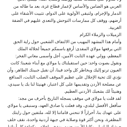
العربي هو الضامن والأساس لإعمار قطاع غزة، بعد ما طاله من
الدمار والإجرام، ولتبقى الأولوية على الدوام، تثبيت الأشقاء على
أرضهم، ووقف كل ممارسات التوحش والتعدي عليهم في الضفة
الغربية.
الزميلات والزملاء الكرام
وأمام هذا المشهد المهيب من الالتفاف الشعبي حول راية الحق
التي يرفعها مولاي المفدى: أرفع باسمكم جميعاً لجلالة الملك
المعظم، وولي عهده الثابت الأمين، أجل وأسمى معاني الفخر:
ونقول بصوت واحد: حين استقبلناك يا مولاي مع أبناء شعبنا: كانت
العيون ترنو إليك وبخاطر كل واحد فينا، أن نقبل جبينك الطاهر، وأن
نؤدي لك تحية الإجلال على عظيم الموقف الصلب الثابت، المدافع
عن مصلحة الأردن وتقديمها على كل اعتبار، فهنيئا لنا بك يا سيدي،
وهنيئاً لك بشعبك الأردني العظيم.
لقد قلت يا مولاي في موقف يسجله التاريخ بأحرف من مجد:
سأفعل الأفضل لبلدي، وقد فعلت يا صادق العهد، وسنبقى يا مولاي
على عهدك بنا، أحراراً لا تنحني قاماتنا إلا لله، ملتفين حول رايتك
المظفرة، ونحن أكثر قوة وصلابة في جبهة أردنية واحدة، نقف خلف
جيشك الباسل، وكلنا للأردن جنود، ونفخر بإخلاص وكفاءة كل أبنائنا