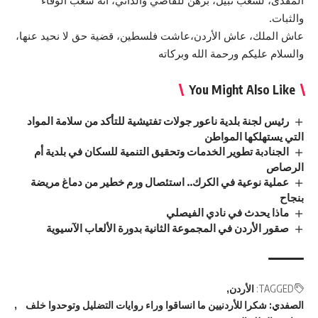
المفدى، لشعب نبيل، برهن للقاصي والداني، أنه شعب الوفاء
والثبات.
عاش الملك، عاش الأردن،عاشت فلسطين، قضية حق لا نحيد عنها،
والسلام عليكم ورحمة الله وبركاته
You Might Also Like
رئيس لجنة بلدية ناعور جولات تفتيشية للتأكد من سلامة المواد
التي يستهلكها المواطن
الجنادبة تطوير الخدمات وتحقيق التنمية للسكان في بلدية أم
الرصاص
عملية نوعية في الكرك.. استئصال ورم خطير من دماغ مريضة
بنجاح
ماذا يحدث في نادي الفيصلي
صقور الأردن في المجموعة الثانية بدورة الألعاب الآسيوية
TAGGED:
الأردن
الصفدي: شكرا للأردنيين ما انساقوا وراء روايات التضليل وتوحدوا خلف