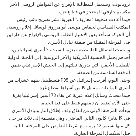
تروبانوف، وستعمل للمطالبة بالإفراج عن المواطن الروسي الآخر
مكسيم خارقي المحتجز في قطاع غزة.
فيما أعادت صحيفة “معاريف” العبرية، نشر تصريح نائب رئيس
المكتب السياسي لحماس موسى أبو مرزوق لوسائل إعلام روسية،
أن الحركة ستأخذ بعين الاعتبار الطلب الروسي بالإفراج عن خارقين
في المرحلة المقبلة من صفقة تبادل الأسرى
وسلمت الفصائل الفلسطينية بغزة، السبت، 3 أسرى إسرائيليين،
أحدهم يحمل الجنسية الأمريكية والآخر الروسية، إلى اللجنة الدولية
للصليب الأحمر، التي بدورها نقلتهم إلى الجيش الإسرائيلي ضمن
الدفعة السادسة من الصفقة.
وحتى اليوم، أفرجت إسرائيل عن 1135 فلسطينيا، بينهم عشرات من
أسرى المؤبدات، مقابل 19 من أسراها بقطاع غزة.
فيما تتحدث وسائل إعلام عبرية عن بقاء 73 أسيرا إسرائيليا بغزة
حتى الآن، يُعتقد أن نصفهم فقط على قيد الحياة.
وبدأت المرحلة الأولى من اتفاق وقف إطلاق النار وتبادل الأسرى
في 19 يناير/ كانون الثاني الماضي، وهي مقسمة إلى ثلاث مراحل،
كل منها تستمر 42 يوما، مع شرط التفاوض على المرحلة التالية
قبل استكمال المرحلة الجارية.