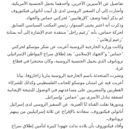
تفاصيل عن الأسيرين الآخرين، وأحدهما يحمل الجنسية الأمريكية.
وأشارت إلى أن السفير الروسي لدى تل أبيب أناتولي فيكتوروف
لم يذكر أيضا وصف “الإرهابيين” لحركتي حماس والجهاد.
وذكرت أنه اعتبر يحيى السنوار، رئيس المكتب السياسي السابق
لحركة حماس، بأنه “زعيم راحل” منتقدة عدم الإشارة إلى أنه بمثابة
“زعيم إرهابي”.
وكانت وزارة الخارجية الروسية أعربت عن شكر موسكو لحركتي
“حماس” و”الجهاد الإسلامي” بعد إطلاق سراح المواطن الإسرائيلي
تروبانوف الذي يحمل الجنسية الروسية، وكان محتجزا في قطاع
غزة.
ونشرت المتحدثة باسم الخارجية الروسية ماريا زاخاروفا، بيانا
أعربت فيه عن امتنان موسكو للجانب الفلسطيني وكذلك للشركاء
القطريين والمصريين على مساعدتهم في الوصول للنتيجة الإيجابية
لصفقة تبادل الأسرى بين “حماس” وإسرائيل.
وبدورها نقلت القناة 12 العبرية، عن السفير الروسي لدى إسرائيل
أناتولي فيكتوروف، سعادته بالإفراج عن ثلاثة إسرائيليين من بينهم
تروبانوف.
وأفاد فيكتوروف بأن بلاده بذلت جهودا كبيرة لتأمين إطلاق سراح