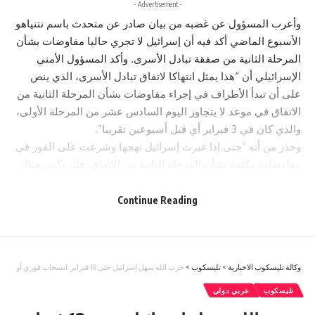
- Advertisement -
وأعرب المسؤول عن غضبه من بيان صادر عن متحدث باسم نتنياهو
الأسبوع الماضي أكد فيه أن إسرائيل لا تجري حاليا مفاوضات بشأن
المرحلة الثانية من صفقة تبادل الأسرى. وأكد المسؤول الأمني
الإسرائيلي أن “هذا يمثل انتهاكا لاتفاق تبادل الأسرى، الذي ينص
على أن تبدأ الأطراف في إجراء مفاوضات بشأن المرحلة الثانية من
الاتفاق في موعد لا يتجاوز اليوم السادس عشر من المرحلة الأولى،
والذي كان في 3 فبراير أي قبل أسبوعين تقريبا”.
وحذر من أنه “حتى إذا غيرت إسرائيل نهجها وشرعت على الفور في
مفاوضات مكثفة بشأن المرحلة الثانية من الاتفاق، فلن يكون هناك
ما يكفي من الوقت لإنهاء تلك المحادثات بحلول نهاية المرحلة
الأولى في 2 مارس”، مبينا أنه “مع ذلك، تسمح بنود الاتفاق
Continue Reading
باستمرار المرحلة الأولى إلى أجل غير مسمى طالما بقيت الأطراف
على طاولة المفاوضات بحسن نية”.
وأضاف: “نتنياهو وأتباعه محاصرون. إنهم لا يهتمون بما يحدث في
وكالة تليسكوب الاخبارية
>
تليسكوب
>
حزب الله يمهل إسرائيل حتى 18 فبراير: انسحاب فوري أو مواجهة قادمة..
العالم الخارجي، خارج عالم السياسة وخارج إسرائيل. لذلك، يحرص
نتنياهو على أن ينفي على الفور أن مثل هذه المفاوضات تجري
تليسكوب
عربي دولي
أصلاً. لكنه لا يلوم حماس لأنه إذا فعل ذلك، فسيشير إلى أن إسرائيل