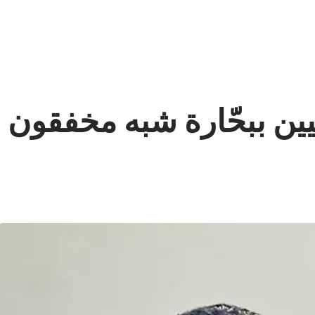
بيين ببحّارة شبه مخفقون