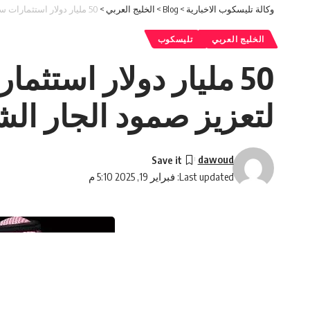
وكالة تليسكوب الاخبارية
>
Blog
>
الخليج العربي
>
50 مليار دولار استثمارات سعودية في الأردن… هل يفعلها ابن سلمان لتعزيز صمود الجار الشمالي؟
الخليج العربي
تليسكوب
50 مليار دولار استث
لتعزيز صمود الجار ال
dawoud
Last updated: فبراير 19, 2025 5:10 م