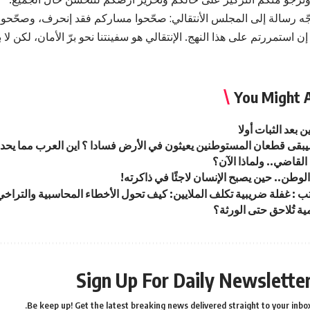
جّه رسالة إلى المجلس الأنتقالي: صحّحوا مساركم فقد إنحرف، وصحّحو
 استمررتم على هذا النهج. الإنتقالي هو سفينتنا نحو برّ الأمان، لكن لا بد
You Might A
ن بعد الثبات أولا
بقى قطعان المستوطنين يعيثون في الأرض فسادا ؟ اين العرب مما يحد
القاضي.. ولماذا الآن؟
لوطن.. حين يصبح الإنسان لاجئًا في ذاكرته!
 : غفلة ضريبية تكلف الملايين: كيف تحول الأخطاء المحاسبية والتراخ
ية تُلاحق حتى الورثة؟
Sign Up For Daily Newslette
Be keep up! Get the latest breaking news delivered straight to your inbox