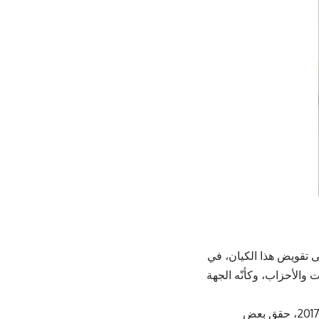
لى تقويض هذا الكيان، في
والأحزاب، وكأنّه الجهة
منذ أن تصدّر اللأنتقالي المشهد الجنوبي وأصبح الممثل الرئيسي للقضية الجنوبية عام 2017، حقق بعض