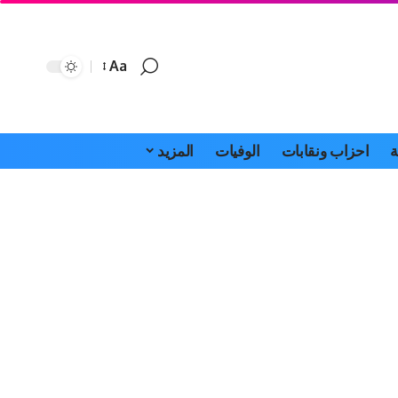
Aa
Font
Resizer
ة
احزاب ونقابات
الوفيات
المزيد