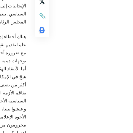
الإيجابيات إل
السياسي، بينم
المجلس الرئا
هناك أخطاء إ
علينا تقديم نق
مع ضرورة أخذ 
توجهات دينية 
أما الأنتقاد ا
شحّ في الإمكان
أكثر من نصف ا
تفاقم الأزمة 
السياسية الأخر
وعيشوا بيننا،
الأخوة الإعلا
محرومون من ال
إهتمامكم بنا،