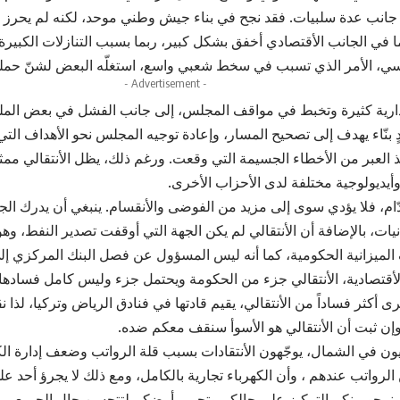
ى جانب عدة سلبيات. فقد نجح في بناء جيش وطني موحد، لكنه لم يحرز تق
ا في الجانب الأقتصادي أخفق بشكل كبير، ربما بسبب التنازلات الكبيرة 
سي، الأمر الذي تسبب في سخط شعبي واسع، استغلّه البعض لشنّ حملة
- Advertisement -
دارية كثيرة وتخبط في مواقف المجلس، إلى جانب الفشل في بعض المل
دٍ بنّاء يهدف إلى تصحيح المسار، وإعادة توجيه المجلس نحو الأهداف ال
العبر من الأخطاء الجسيمة التي وقعت. ورغم ذلك، يظل الأنتقالي ممث
وأيديولوجية مختلفة لدى الأحزاب الأخرى.
لهدّام، فلا يؤدي سوى إلى مزيد من الفوضى والأنقسام. ينبغي أن يدرك الج
يات، بالإضافة أن الأنتقالي لم يكن الجهة التي أوقفت تصدير النفط، وه
لميزانية الحكومية، كما أنه ليس المسؤول عن فصل البنك المركزي إل
الأقتصادية، الأنتقالي جزء من الحكومة ويحتمل جزء وليس كامل فسادها 
ى أكثر فساداً من الأنتقالي، يقيم قادتها في فنادق الرياض وتركيا، لذا ن
 وإن ثبت أن الأنتقالي هو الأسوأ سنقف معكم ضده.
ميون في الشمال، يوجّهون الأنتقادات بسبب قلة الرواتب وضعف إدارة الك
رواتب عندهم ، وأن الكهرباء تجارية بالكامل، ومع ذلك لا يجرؤ أحد ع
 ونرجو منكم التركيز على حالكم وتحرير أرضكم لتتحسن حال الجميع.