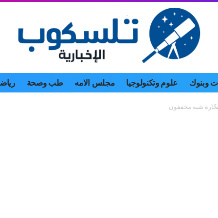
 وبنوك
علوم وتكنولوجيا
مجلس الامه
طب وصحة
رياض
ببحّارة شبه مخفقون