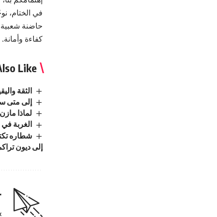
في الختام، نو
حاضنة شعبية إن
كفاءة وأمانة.
lso Like
الثقة واليقي
إلى متى سي
لماذا مازن 
الغربة في ا
شطاره تكتب
إلى ديون تراكم
r
.