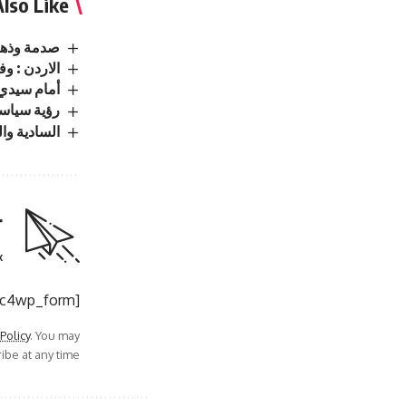
lso Like
صدمة وذهول .. حبس
الاردن : وفيَّا
أمام سيدي 
رؤية سياسي
السادية وا
r
.
[mc4wp_form]
 Policy
. You may
be at any time.