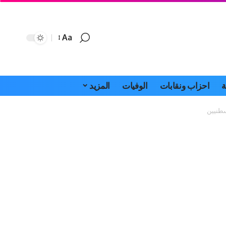
Aa
Font
Resizer
ة
احزاب ونقابات
الوفيات
المزيد
سطنيين