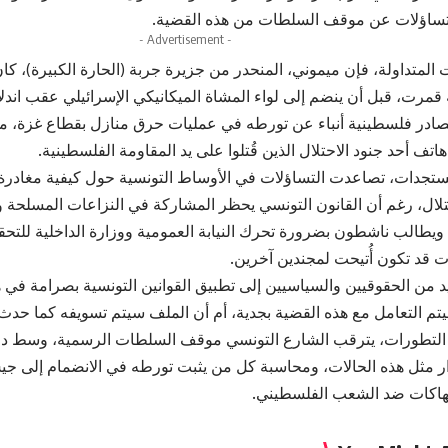
تساؤلات عن موقف السلطات من هذه القضية.
- Advertisement -
المتداولة، فإن ميموني، المنحدر من جزيرة جربة (الحارة الكبيرة)، كان
ادر فلسطينية أنباء عن تورطه في عمليات حرق منازل بقطاع غزة، مس
هاتف أحد جنود الاحتلال الذين قُتلوا على يد المقاومة الفلسطينية.
ستجدات، تصاعدت التساؤلات في الأوساط التونسية حول كيفية مغادرة مي
ال، رغم أن القانون التونسي يحظر المشاركة في النزاعات المسلحة 
. ويطالب ناشطون بضرورة تحرك النيابة العمومية ووزارة الداخلية للت
 قد تكون أُتيحت لمجندين آخرين.
يد من الحقوقيين والسياسيين إلى تطبيق القوانين التونسية بصرامة في ه
سيتم التعامل مع هذه القضية بجدية، أم أن الملف سيتم تسويفه كما حدث
لتطورات، يترقب الشارع التونسي موقف السلطات الرسمية، وسط دع
ر مثل هذه الحالات، ومحاسبة كل من يثبت تورطه في الانضمام إلى جيش 
تهاكات ضد الشعب الفلسطيني.