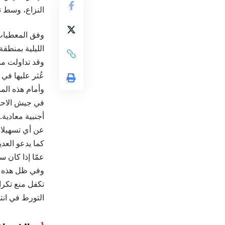
النزاع، وسط 
وفق المعطيات 
وقد تداولت مص
عُثر عليها في 
وأمام هذه الم
في جيش الاحتل
أجنبية معادية
عن أي تسهيلات
كما يدعو العد
عمّا إذا كان 
وفي ظل هذه ا
تكفل منع تكرا
التورط في ان