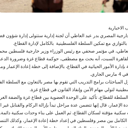
 الاخبارية
ارجية المصري بدر عبد العاطي أن لجنة إدارية ستتولى إدارة شؤون قطا
عاطي، في مؤتمر صحفي مع رئيس الوزراء وزير خارجية فلسطين مح
لقاهرة السبت، أنه بحث مع مصطفى، حوكمة قطاع غزة وضرورة الدعم 
ية بإدارة الأمور الحياتية في القطاع، بالإضافة إلى خطة إعادة الإعمار 
لجاري.
ول المباحثات برامج التدريب التي تقوم بها مصر بالتعاون مع السلطة ا
ينية لتولي مهام الأمن وإنفاذ القانون في قطاع غزة.
 السلطة للقطاع، تأكيد على الوحدة العضوية بين قطاع غزة والضفة الغرب
الإعمار، قال إنها تتضمن عدة مراحل تبدأ بإزالة الركام والقنابل غير ا
سكنية مؤقتة لسكان القطاع، ثم العمل على بناء وحدات سكنية دائمة.
 الكامل بين مصر وفلسطين في إعداد خطة إعادة الإعمار، وكذلك الت
دمتها الأمم المتحدة والبنك الدولي وبرنامج الأمم المتحدة الإنمائي وو