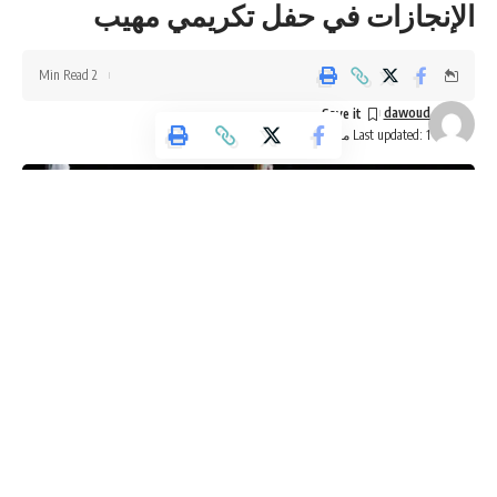
الإنجازات في حفل تكريمي مهيب
2 Min Read
Sign Up For Daily Newsletter
dawoud
Be keep up! Get the latest breaking news delivered
Last updated: 1 مارس، 2025 10:56 ص
straight to your inbox.
[mc4wp_form]
By signing up, you agree to our
Terms of Use
and acknowledge the data practices in
our
Privacy Policy
. You may unsubscribe at any time.
Facebook