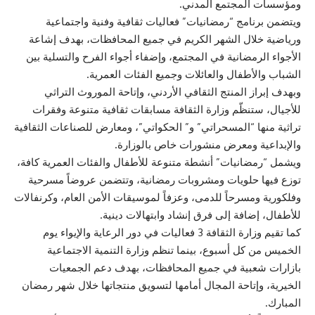
ومؤسسات المجتمع المدني.
ويتضمن برنامج “رمضانيات” فعاليات ثقافية وفنية واجتماعية
ورياضية خلال الشهر الكريم في جميع المحافظات، بهدف إشاعة
الأجواء الرمضانية في المجتمع، وإضفاء أجواء الفرح والتسلية بين
الشباب والأطفال والعائلات وجميع الفئات العمرية.
وبهدف إبراز المنتج الثقافي الأردني، وإتاحة الموروث التراثي
للأجيال، ستنظّم وزارة الثقافة مسابقات ثقافية متنوعة وفقرات
تراثية منها “المسحراتي” و” الحكواتي”، ومعارض للصناعات الثقافية
والإبداعية ومعرض منشورات خاص بالوزارة.
ويشمل “رمضانيات” أنشطة متنوعة للأطفال والفئات العمرية كافة،
توزع فيها حلويات ومشروبات رمضانية، وتتضمن عروضاً مسرحية
وفلكورية ومسرحاً للدمى، وعزفاً لموسيقات الأمن العام، وكرنفالات
للأطفال، إضافة إلى فرق إنشاد وابتهالات دينية.
كما تقيم وزارة الثقافة 3 فعاليات في دور الرعاية والإيواء يوم
الخميس من كل أسبوع، بينما تنظم وزارة التنمية الاجتماعية
بازارات شعبية في جميع المحافظات، بهدف دعم الجمعيات
الخيرية، وإتاحة المجال أمامها لتسويق منتجاتها خلال شهر رمضان
المبارك.