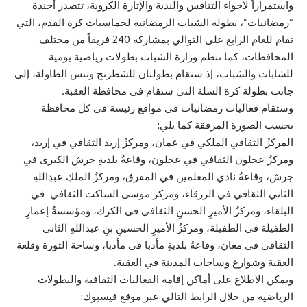
واستمراراً لأجواء التنافس والندية والإثارة الكروية، تتصدر أجندة
“رمضانيات”، بطولة الشباب الرمضانية لخماسيات كرة القدم، التي
تقام للعام الرابع على التوالي بمشاركة 240 فريقاً من مختلف
المحافظات، كما تنظم وزارة الشباب بطولات رياضية يومية
للشابات والشباب، إذ ستقام بطولتان للشطرنج وتنس الطاولة، إلى
جانب بطولة كرة السلة التي ستقام في محافظة العقبة.
وستقام فعاليات رمضانيات في مواقع رئيسة في كل محافظة
بحسب الصورة المرفقة كما يلي:
المركزُ الثقافي الملكي في عمان، ومركزُ إربد الثقافي في إربد،
ومركزُ عجلون الثقافي في عجلون، وقاعةُ بلديةِ جرش الكبرى في
جرش، وقاعةُ نادي المعلمين في المفرق، ومركزُ الملكِ عبدِاللهِ
الثاني الثقافي في الزرقاء، ومركز موسى الساكت الثقافي في
البلقاء، ومركزُ الأميرِ الحسنِ الثقافي في الكرك، ومؤسسةُ إعمارِ
الطفيلة في الطفيلة، ومركزُ الأميرِ الحسينِ بنِ عبداللهِ الثاني
الثقافي في معان، وقاعةُ بلديةِ مأدبا في مأدبا، وساحة الثورة وقلعة
العقبة وشوارع وساحات المدينة في العقبة.
ويمكن الاطلاع على أماكن إقامة الفعاليات الثقافية والبطولات
الرياضية من خلال الرابط التالي عبر موقع فيسبوك: