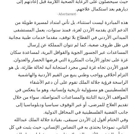
حيث سيحصلون على الرعاية الصحية اللازمة قبل إعادتهم إلى
ديارهم بعد استكمال علاجهم.
- Advertisement -
هذه المبادرة ليست استثناء، بل تأتي امتداد لمسيرة طويلة من
الدعم الذي يقدمه الأردن لغزة، فمنذ سنوات، يعمل المستشفى
الميداني الأردني في القطاع بلا توقف، مقدما خدمات طبية مجانية
في ظل ظروف صعبة، كما لم تتوان المملكة عن إرسال
المساعدات عبر الجسور الجوية والقوافل البرية، لمساعدة سكان
غزة على تجاوز الأزمات المتكررة التي فرضها الحصار والعدوان.
فدور الأردن تجاه غزة ليس مجرد استجابة آنية لحالة طارئة، بل هو
التزام أخلاقي وواجب وطني ينبع من القيم الأردنية والهاشمية
الراسخة فرؤية جلالة الملك تقوم على أن دعم الأشقاء
الفلسطينيين هو مسؤولية تاريخية وإنسانية، وهو ما ينعكس في
المواقف الأردنية الثابتة والمساعدات المتواصلة، سواء من خلال
تقديم العلاج للمرضى، أو عبر الوقوف سياسيا ودبلوماسيا إلى
جانب القضية الفلسطينية في المحافل الدولية.
وفي الختام أقول إن الأردن سيبقى، بقيادة جلالة الملك عبدالله
الثاني، نموذجا يحتذى به في التضامن الإنساني، حيث يثبت في كل