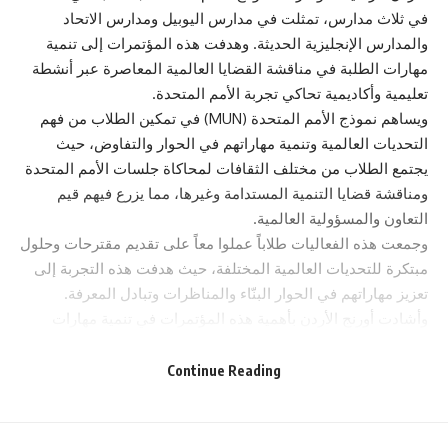
في ثلاث مدارس، تمثلت في مدارس اليوبيل ومدارس الاتحاد
والمدارس الإنجليزية الحديثة. وهدفت هذه المؤتمرات إلى تنمية
مهارات الطلبة في مناقشة القضايا العالمية المعاصرة عبر أنشطة
تعليمية وأكاديمية تحاكي تجربة الأمم المتحدة.
ويساهم نموذج الأمم المتحدة (MUN) في تمكين الطلاب من فهم
التحديات العالمية وتنمية مهاراتهم في الحوار والتفاوض، حيث
يجتمع الطلاب من مختلف الثقافات لمحاكاة جلسات الأمم المتحدة
ومناقشة قضايا التنمية المستدامة وغيرها، مما يزرع فيهم قيم
التعاون والمسؤولية العالمية.
وجمعت هذه الفعاليات طلاباً عملوا معاً على تقديم مقترحات وحلول
مبتكرة للتحديات العالمية المختلفة، حيث هدفت هذه التجربة إلى
تعزيز مهاراتهم في الحوار البنّاء والمناظرات وتبادل المعرفة.
وأشادت أورنج الأردن بأهمية هذه المؤتمرات في تنمية مهارات
الشباب في الحوار والتفكير النقدي والإبداعي، مما يسهم في إعداد
جيل من القادة المؤهلين القادرين على إحداث تغيير إيجابي في
Continue Reading
المستقبل. كما أكدت الشركة التزامها بدعم المبادرات التي تخدم
المجتمع وتعزز الوعي والاستدامة.
لمعرفة المزيد، يمكنكم زيارة موقعنا الإلكتروني: www.orange.jo .