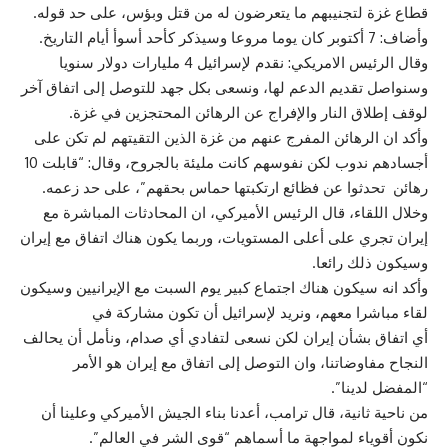
قطاع
غزة
لتجنيبهم ما يتعرضون له من قتل وبؤس، على حد قوله.
وأضاف: 7 أكتوبر كان يوما مروعا وسيذكر كأحد أسوأ أيام التاريخ.
وقال
الرئيس
الامريكي: نقدم لإسرائيل 4 مليارات دولار سنويا
وسنواصل تقديم الدعم لها، ونسعى بكل جهد للتوصل إلى
اتفاق
آخر
لوقف إطلاق النار والإفراج عن الرهائن المحتجزين في غزة.
وأكد ان الرهائن المفرج عنهم من
غزة
الذين التقيتهم لم تكن على
أجسادهم ندوب لكن نفوسهم كانت مليئة بالجروح، وقال: “قابلت 10
رهائن تحدثوا عن فظائع ارتكبتها حماس بحقهم”، على حد زعمه.
وخلال اللقاء، قال
الرئيس
الأميركي، ان المحادثات المباشرة مع
إيران تجري على أعلى المستويات، وربما يكون هناك
اتفاق
مع إيران
وسيكون ذلك رائعا.
وأكد انه سيكون هناك اجتماع كبير يوم السبت مع الإيرانيين وسيكون
لقاء مباشرا معهم، ونريد لإسرائيل أن تكون مشاركة في
أي
اتفاق
بشأن إيران لكن نسعى لتفادي أي صدام، ونأمل أن يحالف
النجاح مفاوضاتنا، وان التوصل إلى
اتفاق
مع إيران هو الأمر
“المفضل لدينا”.
من ناحية ثانية، قال ترامب، أعدنا بناء الجيش الأميركي وعلينا أن
نكون أقوياء لمواجهة ما أسماهم “قوى الشر في العالم”.