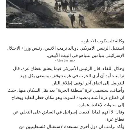
وكالة تليسكوب الاخبارية
استقبل
الرئيس
الأمريكي دونالد ترمب الاثنين، رئيس وزراء الاحتلال
الإسرائيلي بنيامين نتنياهو في البيت الأبيض.
- Advertisement -
وخلال اللقاء، قال
الرئيس
الأميركي فيما يتعلق بقطاع غزة، قال
ترامب: أود أن أرى الحرب في
غزة
تتوقف، ونسعى بكل جهد
للتوصل إلى
اتفاق
آخر لوقف إطلاق النار.
وأضاف، سنسمي
غزة
“منطقة الحرية” بعد نقل السكان منها، حيث
ان قطاع
غزة
أشبه بمصيدة للموت وهو مكان خطر للغاية ويحتاج
إلى سنوات لإعادة إعماره.
وقال: لا أفهم لماذا أقدمت إسرائيل في السابق على التخلي عن
قطاع غزة.
وأكد
ترامب
ان دول أخرى مستعدة لاستقبال فلسطينيين من