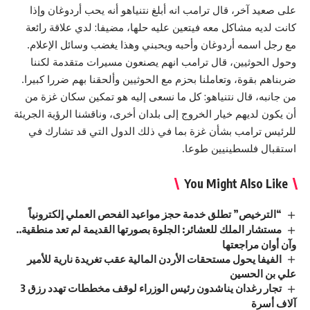
على صعيد آخر، قال
ترامب
انه أبلغ نتنياهو أنه يحب أردوغان وإذا
كانت لديه مشاكل معه فيتعين عليه حلها، مضيفا: لدي علاقة رائعة
مع رجل اسمه أردوغان وأحبه ويحبني وهذا يغضب وسائل الإعلام.
وحول الحوثيين، قال
ترامب
انهم يصنعون مسيرات متقدمة لكننا
ضربناهم بقوة، وتعاملنا بحزم مع
الحوثيين
وألحقنا بهم ضررا كبيرا.
من جانبه، قال نتنياهو: كل ما نسعى إليه هو تمكين سكان
غزة
من
أن يكون لديهم خيار الخروج إلى بلدان أخرى، وناقشنا الرؤية الجريئة
للرئيس
ترامب
بشأن
غزة
بما في ذلك الدول التي قد تشارك في
استقبال فلسطينيين طوعا.
You Might Also Like
“الترخيص” تطلق خدمة حجز مواعيد الفحص العملي إلكترونياً
مستشار الملك للعشائر: الجلوة بصورتها القديمة لم تعد منطقية..
وآن أوان مراجعتها
الفيفا يحول مستحقات الأردن المالية عقب تغريدة نارية للأمير
علي بن الحسين
تجار رغدان يناشدون رئيس الوزراء لوقف مخططات تهدد رزق 3
آلاف أسرة