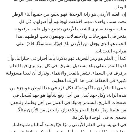
الوطن.
إن العلم الأردني هو راية الوحدة، فهو يجمع بين جميع أبناء الوطن
تحت سماء واحدة، مهما اختلفت لهجاتهم أو أصولهم. في كل
مناسبة وطنية، نرى الشعب الأردني يتجمع حول علمه، يرفعونه
بفخر في المهرجانات والاحتفالات، ويهتفون بحب لوطنهم. هذا
الحب هو الذي يجعل من الأردن بلدًا قويًا، متماسكًا، قادرًا على
مواجهة التحديات.
كما أن العلم هو رمز للحرية، فهو يذكرنا بأننا أحرار في خياراتنا، وأن
لدينا القدرة على بناء مستقبل مشرق. في كل مرة نرى فيها العلم
يرفرف في السماء، نشعر بالفخر والانتماء، وندرك أن لدينا مسؤولية
كبيرة في الحفاظ على هذا الإرث العظيم.
حمى الله الأردن ملكًا وشعبًا، فكل فرد في هذا الوطن هو جزء من
هذه الراية، وكل جهد يُبذل من أجل رفع شأنها هو جهد يُسجل في
صفحات التاريخ. لنستمر جميعًا في العمل من أجل وطننا، ولنجعل
من علمنا رمزًا دائمًا للفخر والاعتزاز، ولنجعل من الأردن مثالًا
يحتذى به في الوحدة والكرامة.
في النهاية، يبقى العلم الأردني رمزًا حيًا يجسد آمالنا وطموحاتنا،
وعلينا جميعًا أن نعمل معًا من أجل رفعته، وأن نكون دائمًا على قدر