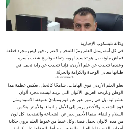
وكالة تليسكوب الإخبارية
في كل أمة، يمثل العلم رمزًا للفخر والاعتزاز، فهو ليس مجرد قطعة
قماش ملونة، بل هو تجسيد لهوية وثقافة وتاريخ شعب بأسره.
وعندما نتحدث عن علم الأردن، فإننا نتحدث عن راية تحمل في
طياتها معاني الوحدة والكرامة والحريّة.
- Advertisement -
يعلو العلم الأردني فوق الهامات، شامخًا كالجبل، يعكس عظمة هذا
الوطن وتاريخه العريق. الألوان التي تزينه ليست مجرد ألوان
عشوائية، بل هي رموز تعبر عن قيم ومبادئ عميقة. الأسود يمثل
قوة الشعب، والأخضر يرمز إلى الأمل والنماء، والأبيض يعكس
السلام والنقاء، بينما الأحمر يعبر عن الشجاعة والتضحية. كل لون
من هذه الألوان يحمل قصة، وكل خيط من خيوط العلم يروي حكاية
أجدادنا الذين بذلوا الغالي والنفيس من أجل الحفاظ على كرامة