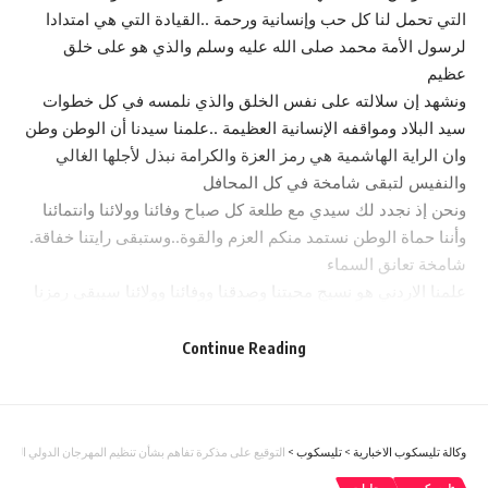
التي تحمل لنا كل حب وإنسانية ورحمة ..القيادة التي هي امتدادا
لرسول الأمة محمد صلى الله عليه وسلم والذي هو على خلق
عظيم
ونشهد إن سلالته على نفس الخلق والذي نلمسه في كل خطوات
سيد البلاد ومواقفه الإنسانية العظيمة ..علمنا سيدنا أن الوطن وطن
وان الراية الهاشمية هي رمز العزة والكرامة نبذل لأجلها الغالي
والنفيس لتبقى شامخة في كل المحافل
ونحن إذ نجدد لك سيدي مع طلعة كل صباح وفائنا وولائنا وانتمائنا
وأننا حماة الوطن نستمد منكم العزم والقوة..وستبقى رايتنا خفاقة.
شامخة تعانق السماء
علمنا الاردني هو نسيج محبتنا وصدقنا ووفائنا وولائنا سيبقى رمزنا
الذي نباهي به بين الأمم
حفظ الله الوطن وقائد الوطن وستبقى رايتنا شامخة رمز لعزتنا
Continue Reading
وكرامتنا بظل القيادة الهاشمية الحكيمة تسيجها عزوم الرجال
الأوفياء بأمانة وعزة وشجاعة
اللهم احفظ الوطن وقائد الوطن والشعب الاردني المغوار
وكالة تليسكوب الاخبارية
>
تليسكوب
>
سلمت لنا ياسيدي ذخرا وسندا وقائدا حرا مقداما
التوقيع على مذكرة تفاهم بشأن تنظيم المهرجان الدولي السابع للتمور 
الشيخ اورنس نايف عفاش البالي / السرحان